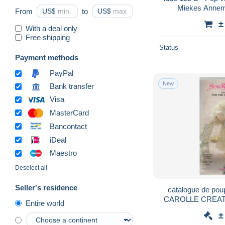
Miekes Annem
From
US$
to
US$
±
With a deal only
Free shipping
Status
Payment methods
PayPal
New
Bank transfer
Visa
MasterCard
Bancontact
iDeal
Maestro
Deselect all
Seller's residence
catalogue de poup
CAROLLE CREATION
Entire world
sc
±