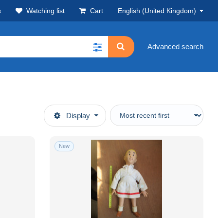
s
Watching list
Cart
English (United Kingdom)
Advanced search
Display
New