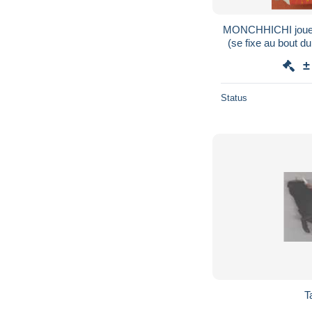
MONCHHICHI joue
(se fixe au bout 
dans sa boite d
±
Status
T