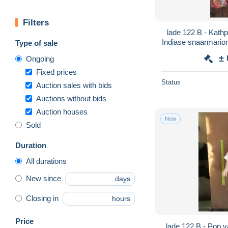
Filters
lade 122 B - Kathputli, een handgemaakte
Indiase snaarmarion
Type of sale
±
Ongoing
Fixed prices
Status
Auction sales with bids
Auctions without bids
Auction houses
New
Sold
Duration
All durations
New since
days
Closing in
hours
Price
lade 122 B - Pop van Jommeke - 1 van de