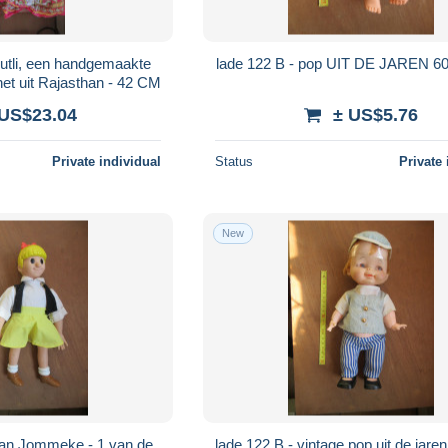
lade 122 B - pop UIT DE JARE
et uit Rajasthan - 42 CM
 US$23.04
± US$5.76
Private individual
Status
Private 
New
lade 122 B - vintage pop 