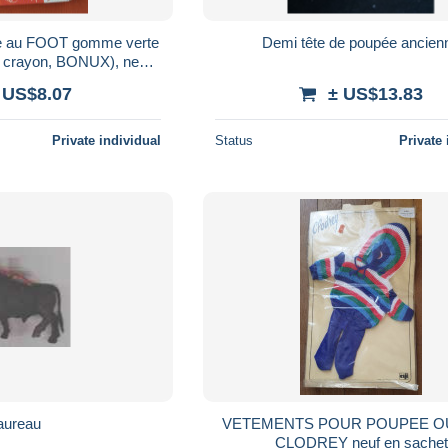
 au FOOT gomme verte
Demi tête de poupée ancien
du crayon, BONUX), neuf
'origine. Frais de po
 US$8.07
± US$13.83
Private individual
Status
Private 
aureau
VETEMENTS POUR POUPEE O
CLODREY neuf en sachet