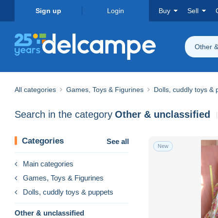
Sign up
Login
Buy
Sell
Other &
All categories
Games, Toys & Figurines
Dolls, cuddly toys &
Search in the category
Other & unclassified
Categories
See all
New
Main categories
Games, Toys & Figurines
Dolls, cuddly toys & puppets
Other & unclassified