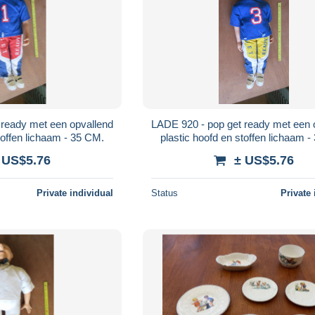
 ready met een opvallend
LADE 920 - pop get ready met een 
toffen lichaam - 35 CM.
plastic hoofd en stoffen lichaam 
 US$5.76
± US$5.76
Private individual
Status
Private 