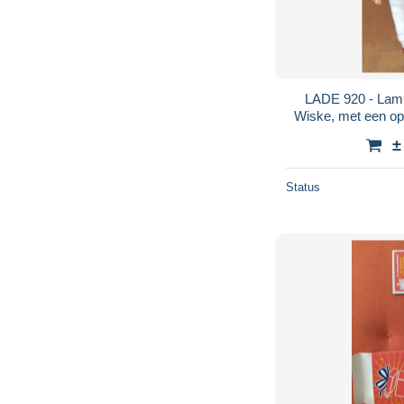
LADE 920 - Lam
Wiske, met een opv
stoffen l
±
Status