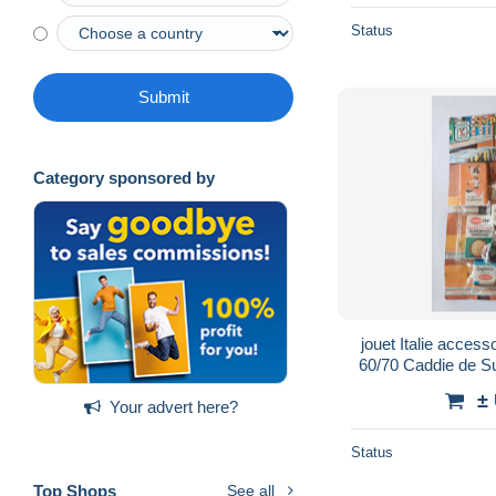
Status
Submit
Category sponsored by
jouet Italie acces
60/70 Caddie de S
en carto
±
Your advert here?
Status
Top Shops
See all