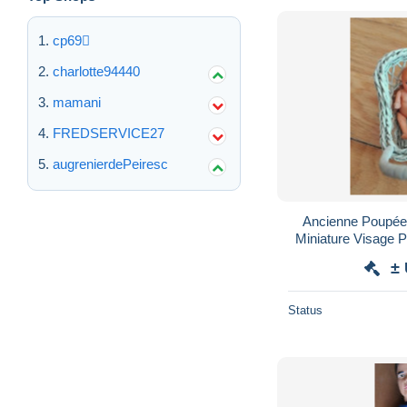
cp69
charlotte94440
mamani
FREDSERVICE27
augrenierdePeiresc
Ancienne Poupée,
Miniature Visage P
±
Status