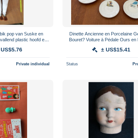
bik pop van Suske en
Dinette Ancienne en Porcelaine 
allend plastic hoofd en
Bouret? Voiture à Pédale Ours en
ichaam - 35 CM.
 US$5.76
± US$15.41
Private individual
Status
Pr