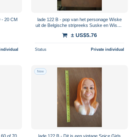
N 60 - 20 CM
lade 122 B - pop van het personage Wiske
uit de Belgische stripreeks Suske en Wiske.
29 CM - MAE IN CHINA
± US$5.76
individual
Status
Private individual
New
uit de jaren 60 of 70.
lade 122 B - Dit is een vintage Spice Girls