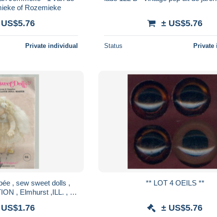
ieke of Rozemieke
 US$5.76
± US$5.76
Private individual
Status
Private 
ée , sew sweet dolls ,
** LOT 4 OEILS **
 , Elmhurst ,ILL. , 6
ans , frais fr 2.25 e
 US$1.76
± US$5.76