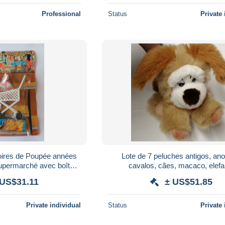
Professional
Status
Private 
soires de Poupée années
Lote de 7 peluches antigos, ano
upermarché avec boîtes
cavalos, cães, macaco, elefa
n (23 x 16 cm)
 US$31.11
± US$51.85
Private individual
Status
Private 