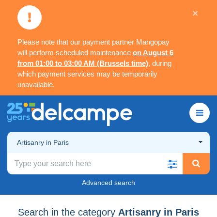
×
Please note that our payment partner Mangopay
will perform scheduled maintenance
on August 6
from 01:00 to 03:00 AM (Brussels time)
, during
which payment services may be temporarily
unavailable.
Artisanry in Paris
Advanced search
Search in the category
Artisanry in Paris