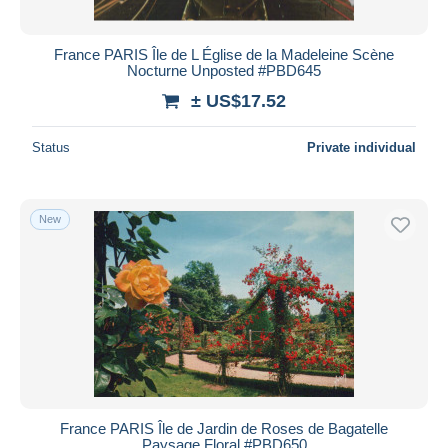
All durations
New since
days
France PARIS Île de L Église de la Madeleine Scène
Nocturne Unposted #PBD645
Closing in
hours
± US$17.52
Price
Status
Private individual
From
US$
to
US$
With a deal only
Free shipping
New
Payment methods
PayPal
Bank transfer
Visa
MasterCard
Bancontact
iDeal
France PARIS Île de Jardin de Roses de Bagatelle
Paysage Floral #PBD650
Maestro