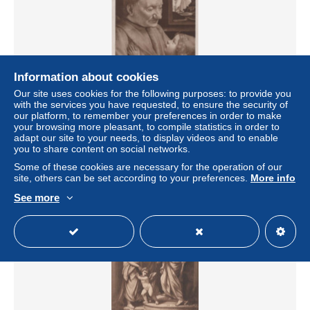
Information about cookies
Our site uses cookies for the following purposes: to provide you
with the services you have requested, to ensure the security of
France Paris Île de Peinture de Ghirlandaio Vieillard et Son
our platform, to remember your preferences in order to make
Petit #PAC666
your browsing more pleasant, to compile statistics in order to
± US$19.85
adapt our site to your needs, to display videos and to enable
you to share content on social networks.
Some of these cookies are necessary for the operation of our
Status
Private individual
site, others can be set according to your preferences.
More info
See more
New