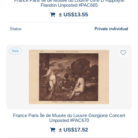
France Paris Île de Musée du Louvre Uvre D Hippolyte
Flandrin Unposted #PAC665
± US$13.55
Status
Private individual
New
France Paris Île de Musée du Louvre Giorgione Concert
Unposted #PAC670
± US$17.52