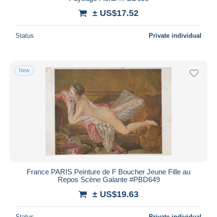
± US$17.52
Deselect all
Seller's residence
Status
Private individual
Entire world
New
Submit
France PARIS Peinture de F Boucher Jeune Fille au
Repos Scène Galante #PBD649
± US$19.63
Status
Private individual