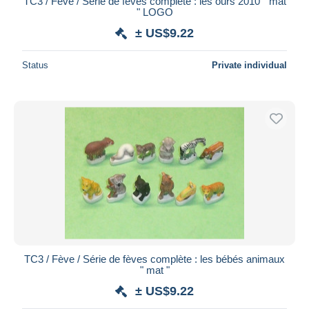
TC3 / Fève / Série de fèves complète : les ours 2010 " mat
" LOGO
± US$9.22
Status
Private individual
TC3 / Fève / Série de fèves complète : les bébés animaux
" mat "
± US$9.22