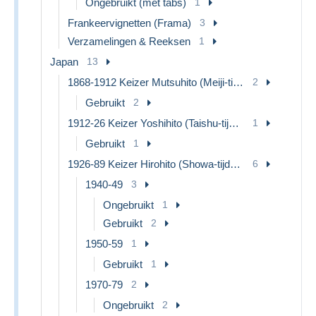
Ongebruikt (met tabs)
1
Frankeervignetten (Frama)
3
Verzamelingen & Reeksen
1
Japan
13
1868-1912 Keizer Mutsuhito (Meiji-tijdperk)
2
Gebruikt
2
1912-26 Keizer Yoshihito (Taishu-tijdperk)
1
Gebruikt
1
1926-89 Keizer Hirohito (Showa-tijdperk)
6
1940-49
3
Ongebruikt
1
Gebruikt
2
1950-59
1
Gebruikt
1
1970-79
2
Ongebruikt
2