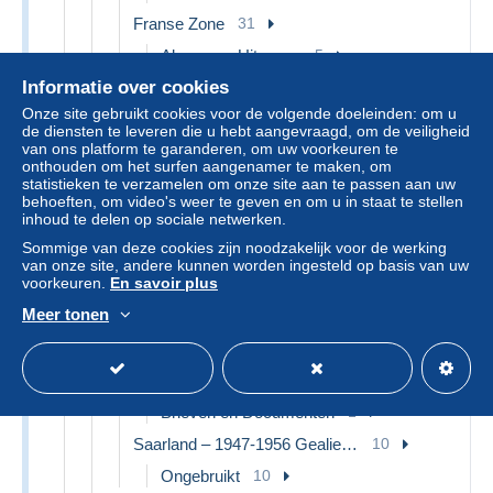
Franse Zone
31
Algemene Uitgaven
5
Baden
4
Informatie over cookies
Rijnland-Palts
6
Onze site gebruikt cookies voor de volgende doeleinden: om u
de diensten te leveren die u hebt aangevraagd, om de veiligheid
Württemberg
16
van ons platform te garanderen, om uw voorkeuren te
onthouden om het surfen aangenamer te maken, om
Berlijn & Brandenburg
1
statistieken te verzamelen om onze site aan te passen aan uw
behoeften, om video's weer te geven en om u in staat te stellen
Sovjetzone
18
inhoud te delen op sociale netwerken.
Afgestempeld
5
Sommige van deze cookies zijn noodzakelijk voor de werking
Postfris
10
van onze site, andere kunnen worden ingesteld op basis van uw
voorkeuren.
En savoir plus
Brieven en Documenten
3
Meer tonen
Amerikaanse, Britse-en Russische Zone
23
Afgestempeld
11
Postfris
11
Brieven en Documenten
1
Saarland – 1947-1956 Gealieerde bezetting
10
Ongebruikt
10