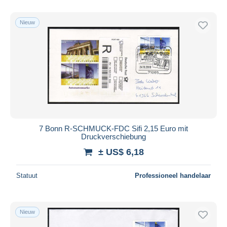
Alleen met korting
Gratis levering
Nieuw
Betaalmiddelen
PayPal
Bankoverschrijving
Visa
Mastercard
Bancontact
iDeal
7 Bonn R-SCHMUCK-FDC Sifi 2,15 Euro mit
Druckverschiebung
Maestro
± US$ 6,18
Alles deselecteren
Woonplaats van de verkoper
Statuut
Professioneel handelaar
Wereldwijd
Nieuw