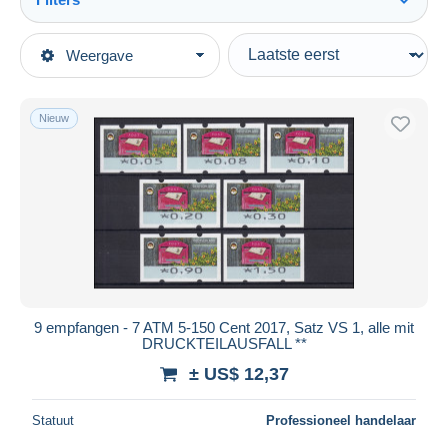
Alles zien
Type verkopen
Weergave
Topcategorieën
Actief
Postzegels
Vaste prijs
Europa
Nieuw
Veiling met biedingen
Duitsland
Veilingen zonder biedingen
West-Duitsland
Veilinghuizen
Verkocht
Automaatzegels [ATM]
Duur
Alle looptijden
Nieuw sinds
Dagen
9 empfangen - 7 ATM 5-150 Cent 2017, Satz VS 1, alle mit
DRUCKTEILAUSFALL **
Eindigt binnen
uren
± US$ 12,37
Prijs
Statuut
Professioneel handelaar
Van
US$
tot
US$