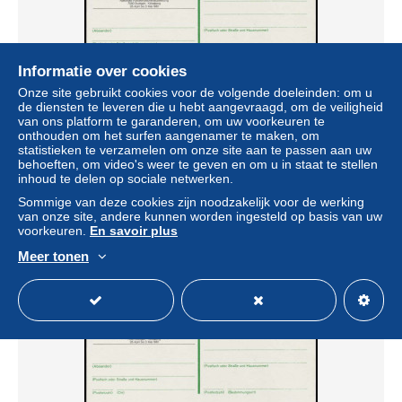
Informatie over cookies
Onze site gebruikt cookies voor de volgende doeleinden: om u
de diensten te leveren die u hebt aangevraagd, om de veiligheid
BRD ATM1-010 NAPOSTA PK ZF STARNBERGER
van ons platform te garanderen, om uw voorkeuren te
SPRINGER S54496A
onthouden om het surfen aangenamer te maken, om
statistieken te verzamelen om onze site aan te passen aan uw
± US$ 3,40
behoeften, om video's weer te geven en om u in staat te stellen
inhoud te delen op sociale netwerken.
Statuut
Professioneel handelaar
Sommige van deze cookies zijn noodzakelijk voor de werking
van onze site, andere kunnen worden ingesteld op basis van uw
voorkeuren.
En savoir plus
Meer tonen
Nieuw