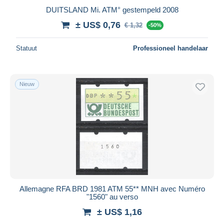
DUITSLAND Mi. ATM° gestempeld 2008
± US$ 0,76
€ 1,32
-50%
Statuut
Professioneel handelaar
Nieuw
Allemagne RFA BRD 1981 ATM 55** MNH avec Numéro
"1560" au verso
± US$ 1,16