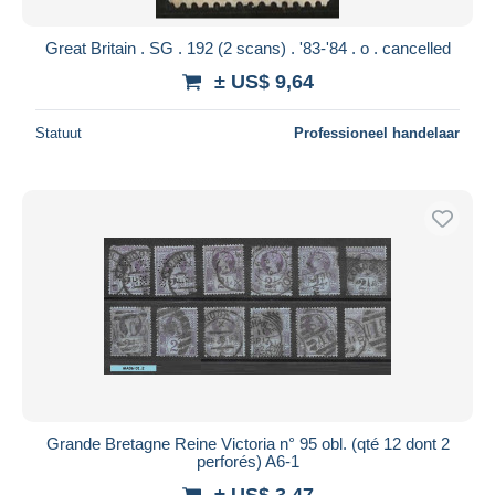
Great Britain . SG . 192 (2 scans) . '83-'84 . o . cancelled
± US$ 9,64
Statuut
Professioneel handelaar
Grande Bretagne Reine Victoria n° 95 obl. (qté 12 dont 2
perforés) A6-1
± US$ 3,47