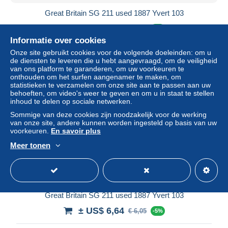
Great Britain SG 211 used 1887 Yvert 103
± US$ 6,64
€ 6,05
-5%
Informatie over cookies
Statuut
Particulier
Onze site gebruikt cookies voor de volgende doeleinden: om u
de diensten te leveren die u hebt aangevraagd, om de veiligheid
van ons platform te garanderen, om uw voorkeuren te
onthouden om het surfen aangenamer te maken, om
statistieken te verzamelen om onze site aan te passen aan uw
behoeften, om video's weer te geven en om u in staat te stellen
inhoud te delen op sociale netwerken.
Sommige van deze cookies zijn noodzakelijk voor de werking
van onze site, andere kunnen worden ingesteld op basis van uw
voorkeuren.
En savoir plus
Meer tonen
Gratis verzending
Great Britain SG 211 used 1887 Yvert 103
± US$ 6,64
€ 6,05
-5%