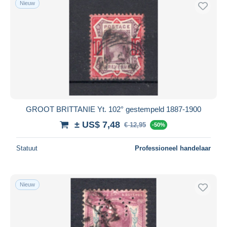
Nieuw
Gratis levering
Betaalmiddelen
PayPal
Bankoverschrijving
Visa
Mastercard
Bancontact
GROOT BRITTANIE Yt. 102° gestempeld 1887-1900
iDeal
± US$ 7,48
€ 12,95
Maestro
-50%
Alles deselecteren
Statuut
Professioneel handelaar
Woonplaats van de verkoper
Wereldwijd
Nieuw