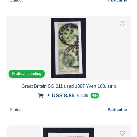
Statuut
Particulier
Gratis verzending
Great Britain SG 211 used 1887 Yvert 103, strip
± US$ 8,85
€ 8,06
-5%
Statuut
Particulier