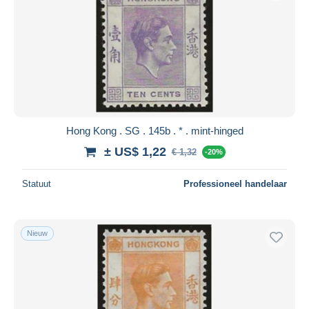
Hong Kong . SG . 145b . * . mint-hinged
± US$ 1,22
€ 1,32
-20%
Statuut
Professioneel handelaar
Nieuw