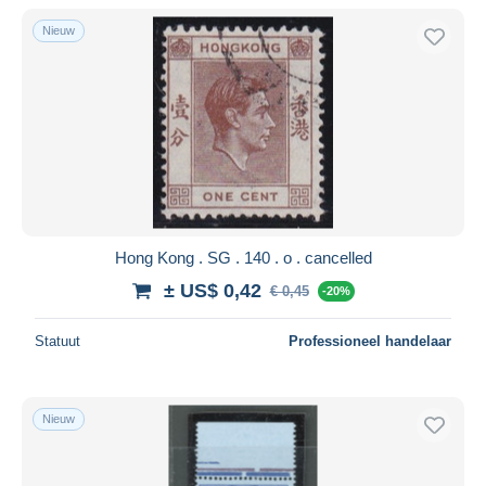
Nieuw
Hong Kong . SG . 140 . o . cancelled
± US$ 0,42
€ 0,45
-20%
Statuut
Professioneel handelaar
Nieuw