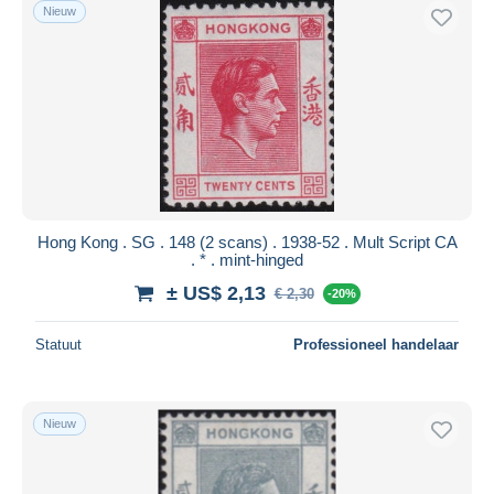
Nieuw
Hong Kong . SG . 148 (2 scans) . 1938-52 . Mult Script CA
. * . mint-hinged
± US$ 2,13
€ 2,30
-20%
Statuut
Professioneel handelaar
Nieuw