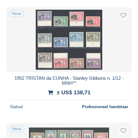
Alleen met korting
Gratis levering
Nieuw
Betaalmiddelen
PayPal
Bankoverschrijving
Visa
Mastercard
Bancontact
iDeal
1952 TRISTAN da CUNHA - Stanley Gibbons n. 1/12 -
MNH**
Maestro
± US$ 138,71
Alles deselecteren
Woonplaats van de verkoper
Statuut
Professioneel handelaar
Wereldwijd
Nieuw