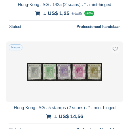
Hong-Kong . SG . 142a (2 scans) . * . mint-hinged
± US$ 1,25
€ 1,35
-20%
Statuut
Professioneel handelaar
Nieuw
Hong-Kong . SG . 5 stamps (2 scans) . * . mint-hinged
± US$ 14,56