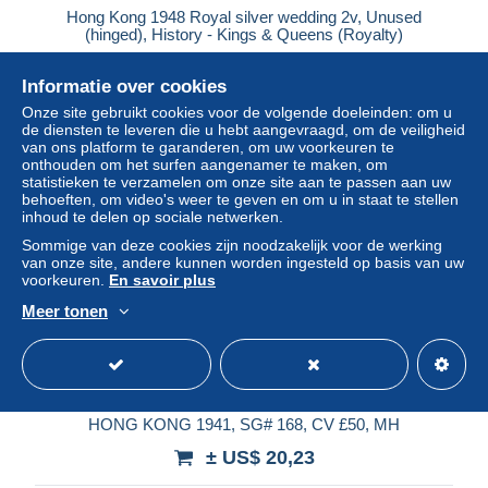
Hong Kong 1948 Royal silver wedding 2v, Unused
(hinged), History - Kings & Queens (Royalty)
± US$ 173,39
Informatie over cookies
Onze site gebruikt cookies voor de volgende doeleinden: om u
Statuut
Professioneel handelaar
de diensten te leveren die u hebt aangevraagd, om de veiligheid
van ons platform te garanderen, om uw voorkeuren te
onthouden om het surfen aangenamer te maken, om
statistieken te verzamelen om onze site aan te passen aan uw
Nieuw
behoeften, om video's weer te geven en om u in staat te stellen
inhoud te delen op sociale netwerken.
Sommige van deze cookies zijn noodzakelijk voor de werking
van onze site, andere kunnen worden ingesteld op basis van uw
voorkeuren.
En savoir plus
Meer tonen
HONG KONG 1941, SG# 168, CV £50, MH
± US$ 20,23