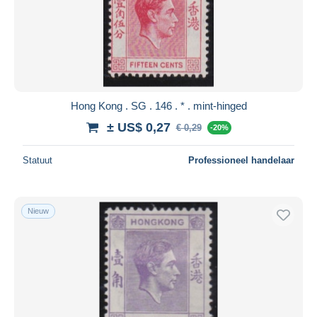
Hong Kong . SG . 146 . * . mint-hinged
± US$ 0,27
€ 0,29
-20%
Statuut
Professioneel handelaar
Nieuw