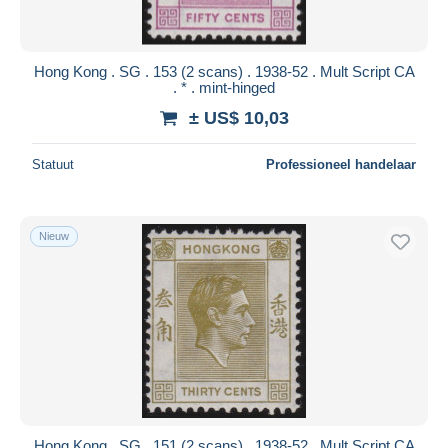
Hong Kong . SG . 153 (2 scans) . 1938-52 . Mult Script CA
. * . mint-hinged
± US$ 10,03
Statuut
Professioneel handelaar
Nieuw
Hong Kong . SG . 151 (2 scans) . 1938-52 . Mult Script CA