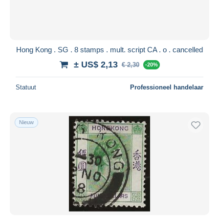
Hong Kong . SG . 8 stamps . mult. script CA . o . cancelled
± US$ 2,13
€ 2,30
-20%
Statuut
Professioneel handelaar
Nieuw