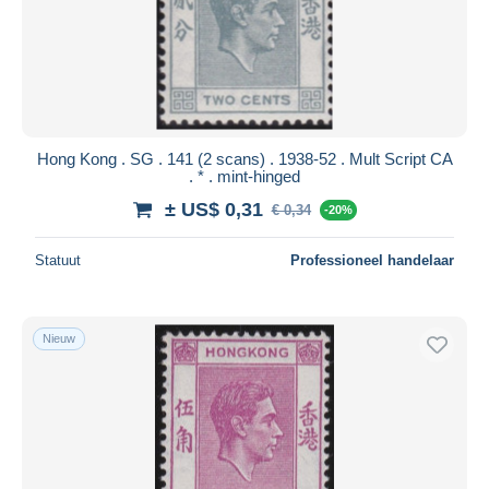
Hong Kong . SG . 141 (2 scans) . 1938-52 . Mult Script CA
. * . mint-hinged
± US$ 0,31
€ 0,34
-20%
Statuut
Professioneel handelaar
Nieuw