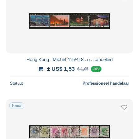
Hong Kong . Michel 415/418 . o . cancelled
± US$ 1,53
€ 1,65
-20%
Statuut
Professioneel handelaar
Nieuw