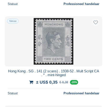
Statuut
Professioneel handelaar
Nieuw
Hong Kong . SG . 141 (2 scans) . 1938-52 . Mult Script CA
. * . mint-hinged
± US$ 0,35
€ 0,38
-20%
Statuut
Professioneel handelaar