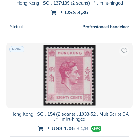
Hong Kong . SG . 137/139 (2 scans) . * . mint-hinged
± US$ 3,36
Statuut
Professioneel handelaar
Nieuw
Hong Kong . SG . 154 (2 scans) . 1938-52 . Mult Script CA
. * . mint-hinged
± US$ 1,05
€ 1,14
-20%