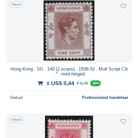
Nieuw
Hong Kong . SG . 140 (2 scans) . 1938-52 . Mult Script CA
. * . mint-hinged
± US$ 0,44
€ 0,48
-20%
Statuut
Professioneel handelaar
Nieuw