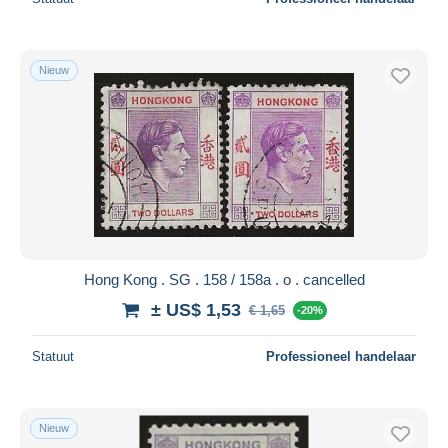
Nieuw
Hong Kong . SG . 158 / 158a . o . cancelled
± US$ 1,53
€ 1,65
-20%
Statuut
Professioneel handelaar
Nieuw