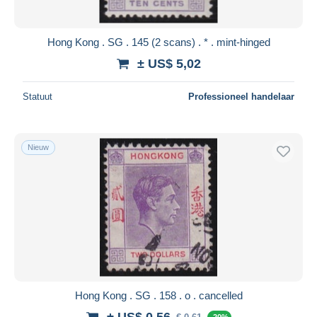
Hong Kong . SG . 145 (2 scans) . * . mint-hinged
± US$ 5,02
Statuut
Professioneel handelaar
Nieuw
Hong Kong . SG . 158 . o . cancelled
± US$ 0,56
-20%