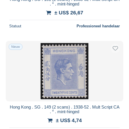
. * . mint-hinged
± US$ 26,67
Statuut
Professioneel handelaar
Nieuw
Hong Kong . SG . 149 (2 scans) . 1938-52 . Mult Script CA
. * . mint-hinged
± US$ 4,74