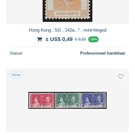
Hong Kong . SG . 142a . * . mint-hinged
± US$ 0,49
€ 0,53
-20%
Statuut
Professioneel handelaar
Nieuw