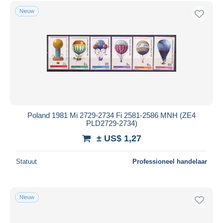
Gratis levering
Nieuw
Betaalmiddelen
PayPal
Bankoverschrijving
Visa
Mastercard
Bancontact
iDeal
Poland 1981 Mi 2729-2734 Fi 2581-2586 MNH (ZE4
PLD2729-2734)
Maestro
± US$ 1,27
Alles deselecteren
Woonplaats van de verkoper
Statuut
Professioneel handelaar
Wereldwijd
Nieuw