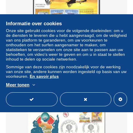
Informatie over cookies
Onze site gebruikt cookies voor de volgende doeleinden: om u
de diensten te leveren die u hebt aangevraagd, om de veiligheid
van ons platform te garanderen, om uw voorkeuren te
onthouden om het surfen aangenamer te maken, om
statistieken te verzamelen om onze site aan te passen aan uw
Congo, Democratic Republic (Kinshasa) 2001 Mi 1621-
behoeften, om video's weer te geven en om u in staat te stellen
1631 MNH (ZS6 ZREark1621-1631)
inhoud te delen op sociale netwerken.
± US$ 17,64
Sommige van deze cookies zijn noodzakelijk voor de werking
van onze site, andere kunnen worden ingesteld op basis van uw
voorkeuren.
En savoir plus
Statuut
Professioneel handelaar
Meer tonen
Nieuw