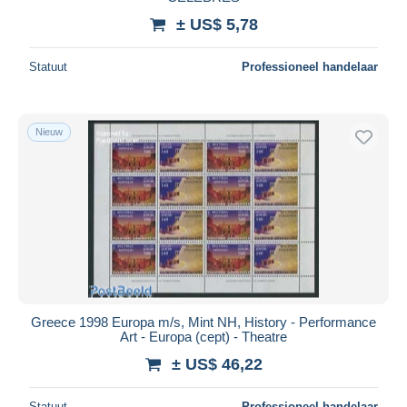
± US$ 5,78
Alles deselecteren
Woonplaats van de verkoper
Statuut
Professioneel handelaar
Wereldwijd
Nieuw
Toepassen
Greece 1998 Europa m/s, Mint NH, History - Performance
Art - Europa (cept) - Theatre
± US$ 46,22
Statuut
Professioneel handelaar