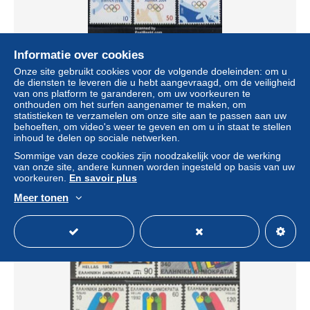
Informatie over cookies
Onze site gebruikt cookies voor de volgende doeleinden: om u
de diensten te leveren die u hebt aangevraagd, om de veiligheid
van ons platform te garanderen, om uw voorkeuren te
onthouden om het surfen aangenamer te maken, om
statistieken te verzamelen om onze site aan te passen aan uw
Greece 2000 Olympic games 2004 Athen 6v, Mint NH,
behoeften, om video's weer te geven en om u in staat te stellen
Sport - Olympic Games
inhoud te delen op sociale netwerken.
± US$ 7,51
Sommige van deze cookies zijn noodzakelijk voor de werking
van onze site, andere kunnen worden ingesteld op basis van uw
voorkeuren.
En savoir plus
Statuut
Professioneel handelaar
Meer tonen
Nieuw