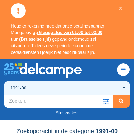
×
Houd er rekening mee dat onze betalingspartner
Mangopay
op 6 augustus van 01:00 tot 03:00
uur (Brusselse tijd)
gepland onderhoud zal
uitvoeren. Tijdens deze periode kunnen de
betaaldiensten tijdelijk niet beschikbaar zijn.
1991-00
Slim zoeken
Zoekopdracht in de categorie
1991-00