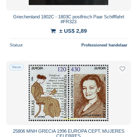
Brieven en Documenten
822
Alle looptijden
Andere & zonder classificatie
7
Nieuw sinds
Dagen
Griechenland 1802C - 1803C postfrisch Paar Schifffahrt
#FR323
Eindigt binnen
uren
± US$ 2,89
Prijs
Statuut
Professioneel handelaar
Van
US$
tot
US$
Alleen met korting
Gratis levering
Nieuw
Betaalmiddelen
PayPal
Bankoverschrijving
Visa
Mastercard
Bancontact
iDeal
25806 MNH GRECIA 1996 EUROPA CEPT. MUJERES
CELEBRES
Maestro