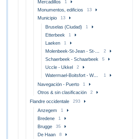
Mercadillos
1
Monumentos, edificios
13
Municipio
13
Bruselas (Ciudad)
1
Etterbeek
1
Laeken
1
Molenbeek-St-Jean - St-Jans-Molenbeek
2
Schaerbeek - Schaarbeek
5
Uccle - Ukkel
2
Watermael-Boitsfort - Watermaal-Bosvoorde
1
Navegación - Puerto
1
Otros & sin clasificación
2
Flandre occidentale
293
Anzegem
1
Bredene
1
Brugge
35
De Haan
8