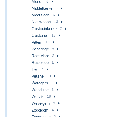
Menen
5
Middelkerke
9
Moorslede
6
Nieuwpoort
13
Oostduinkerke
2
Oostende
13
Pittem
14
Poperinge
8
Roeselare
2
Ruiselede
1
Tielt
4
Veurne
10
Waregem
1
Wenduine
1
Wervik
18
Wevelgem
3
Zedelgem
4
Zonnebeke
2