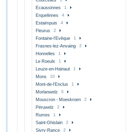
Ecaussinnes
1
Erquelinnes
4
Estaimpuis
4
Fleurus
2
Fontaine-l'Evêque
1
Frasnes-lez-Anvaing
2
Honnelles
1
Le Roeulx
1
Leuze-en-Hainaut
1
Mons
10
Mont-de-l'Enclus
1
Morlanwelz
5
Mouscron - Moeskroen
2
Péruwelz
2
Rumes
1
Saint-Ghislain
2
Sivry-Rance
2