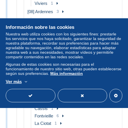
Viviers
1
[08] Ardennes
3
Givet
3
Información sobre las cookies
[09] Ariège
2
Nuestra web utiliza cookies con los siguientes fines: prestarle
Otros & sin clasificación
2
los servicios que nos haya solicitado, garantizar la seguridad de
nuestra plataforma, recordar sus preferencias para hacer más
[11] Aude
3
agradable su navegación, elaborar estadísticas para adaptar
nuestra web a sus necesidades, mostrar vídeos y permitirle
Carcassonne
3
compartir contenidos en las redes sociales.
[12] Aveyron
2
Algunas de estas cookies son necesarias para el
funcionamiento de nuestro sitio web, otras pueden establecerse
Otros & sin clasificación
2
según sus preferencias.
Más información
[13] Bouches-du-Rhône
22
Ver más
Allauch
1
Arles
3
Aubagne
1
Cassis
1
Fontvieille
6
La Ciotat
1