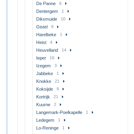
De Panne
6
Dentergem
1
Diksmuide
10
Gistel
9
Harelbeke
1
Heist
4
Heuvelland
14
Ieper
16
Izegem
3
Jabbeke
1
Knokke
21
Koksijde
9
Kortrijk
21
Kuurne
2
Langemark-Poelkapelle
1
Ledegem
1
Lo-Reninge
1