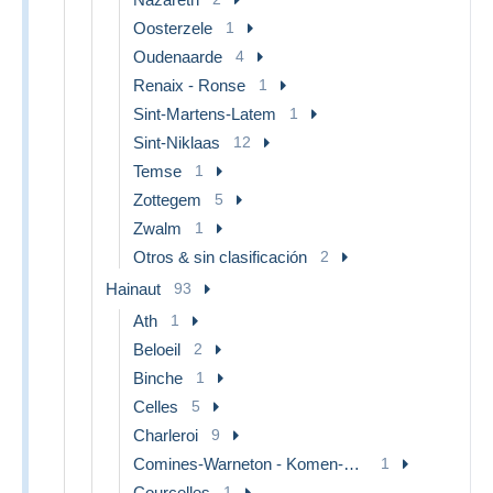
Oosterzele
1
Oudenaarde
4
Renaix - Ronse
1
Sint-Martens-Latem
1
Sint-Niklaas
12
Temse
1
Zottegem
5
Zwalm
1
Otros & sin clasificación
2
Hainaut
93
Ath
1
Beloeil
2
Binche
1
Celles
5
Charleroi
9
Comines-Warneton - Komen-Waasten
1
Courcelles
1