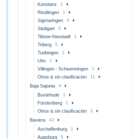
Konstanz
1
Reutlingen
1
Sigmaringen
6
Stuttgart
5
Titisee-Neustadt
1
Triberg
5
Tuebingen
1
Ulm
1
Villingen - Schwenningen
1
Otros & sin clasificación
11
Baja Sajonia
4
Buxtehude
1
Fürstenberg
1
Otros & sin clasificación
2
Baviera
42
Aschaffenburg
1
Augsburg
5