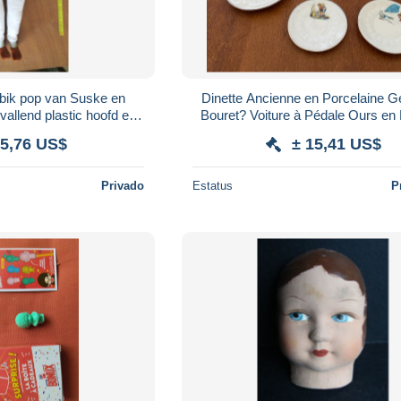
bik pop van Suske en
Dinette Ancienne en Porcelaine 
allend plastic hoofd en
Bouret? Voiture à Pédale Ours en
ichaam - 35 CM.
 5,76 US$
± 15,41 US$
Privado
Estatus
P