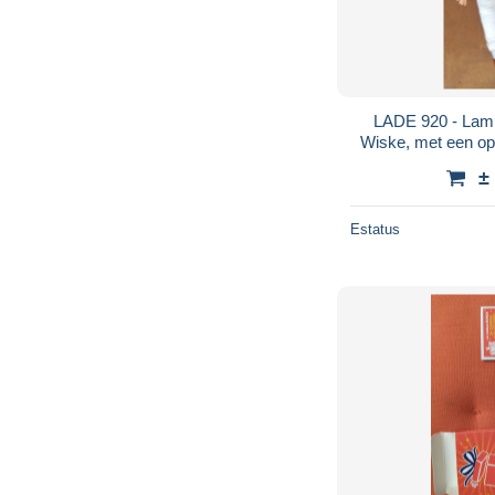
LADE 920 - Lam
Wiske, met een opv
stoffen l
±
Estatus