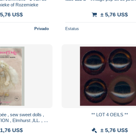
ieke of Rozemieke
 5,76 US$
± 5,76 US$
Privado
Estatus
ée , sew sweet dolls ,
** LOT 4 OEILS **
 , Elmhurst ,ILL. , 6
ans , frais fr 2.25 e
 1,76 US$
± 5,76 US$