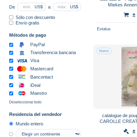
Miekes Annem
De
a
US$
US$
±
Sólo con descuento
Envío gratis
Estatus
Métodos de pago
PayPal
Nuevo
Transferencia bancaria
Visa
Mastercard
Bancontact
iDeal
Maestro
Deseleccionar todo
Residencia del vendedor
catalogue de poup
CAROLLE CREATION
Mundo entero
sc
±