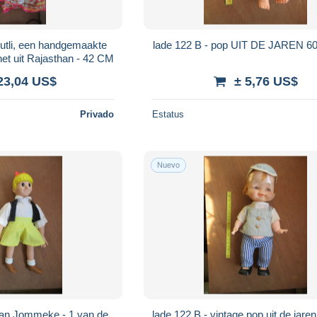
lade 122 B - pop UIT DE JARE
et uit Rajasthan - 42 CM
23,04 US$
± 5,76 US$
Privado
Estatus
Nuevo
lade 122 B - vintage pop 