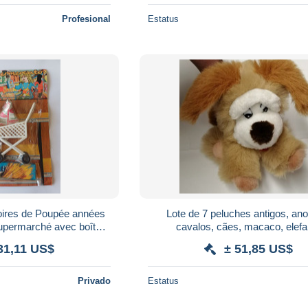
Profesional
Estatus
soires de Poupée années
Lote de 7 peluches antigos, ano
upermarché avec boîtes
cavalos, cães, macaco, elefa
n (23 x 16 cm)
31,11 US$
± 51,85 US$
Privado
Estatus