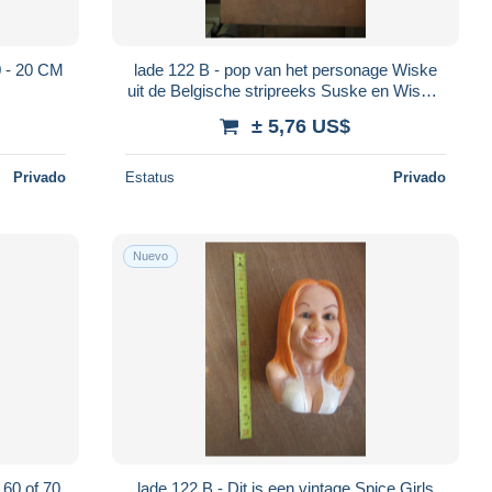
N 60 - 20 CM
lade 122 B - pop van het personage Wiske
uit de Belgische stripreeks Suske en Wiske.
29 CM - MAE IN CHINA
± 5,76 US$
Privado
Estatus
Privado
Nuevo
uit de jaren 60 of 70.
lade 122 B - Dit is een vintage Spice Girls