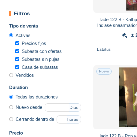
Filtros
lade 122 B - Kathputli, een handgemaakte
Indiase snaarmarion
Tipo de venta
± 
Activas
Precios fijos
Estatus
Subasta con ofertas
Subastas sin pujas
Casa de subastas
Nuevo
Vendidos
Duration
Todas las duraciones
Nuevo desde
Días
Cerrando dentro de
horas
Precio
lade 122 B - Pop van Jommeke - 1 van de