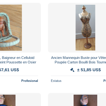
 Baigneur en Celluloid
Ancien Mannequin Buste pour Vêt
eint Poussette en Osier
Poupée Carton Bouilli Bois Tourn
57,61 US$
± 51,85 US$
Profesional
Estatus
P