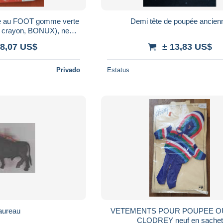
 au FOOT gomme verte
Demi tête de poupée ancien
du crayon, BONUX), neuf
'origine. Frais de po
 8,07 US$
± 13,83 US$
Privado
Estatus
aureau
VETEMENTS POUR POUPEE O
CLODREY neuf en sachet