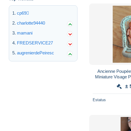
cp69
charlotte94440
mamani
FREDSERVICE27
augrenierdePeiresc
Ancienne Poupée,
Miniature Visage P
± 
Estatus