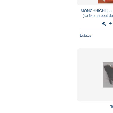
MONCHHICHI joue
(se fixe au bout 
dans sa boite d
±
Estatus
T