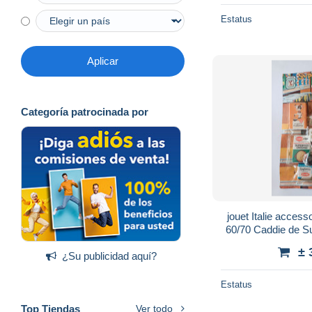
Estatus
Aplicar
Categoría patrocinada por
jouet Italie acces
60/70 Caddie de S
en carto
± 
¿Su publicidad aquí?
Estatus
Top Tiendas
Ver todo