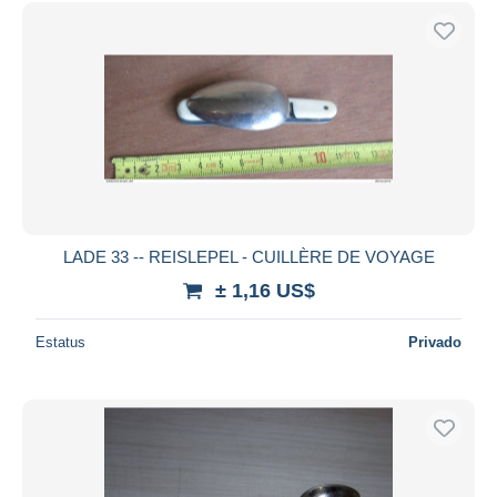
Sólo con descuento
Envío gratis
Métodos de pago
PayPal
Transferencia bancaria
Visa
Mastercard
Bancontact
iDeal
LADE 33 -- REISLEPEL - CUILLÈRE DE VOYAGE
Maestro
± 1,16 US$
Deseleccionar todo
Estatus
Privado
Residencia del vendedor
Mundo entero