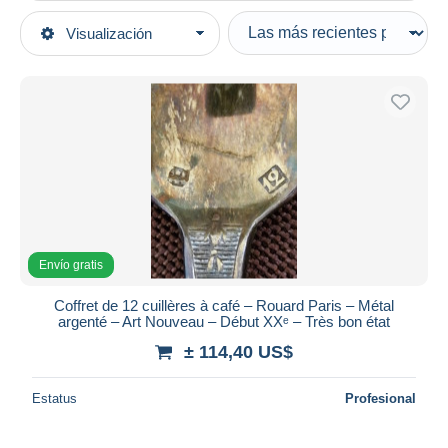
Tipo de venta
Visualización
Categorías principales
Activas
Bar & Alimentación
Precios fijos
Platos, vasos y cubiertos
Subasta con ofertas
Cucharas
Subastas sin pujas
Casa de subastas
Vendidos
Duration
Todas las duraciones
Envío gratis
Nuevo desde
Días
Coffret de 12 cuillères à café – Rouard Paris – Métal
argenté – Art Nouveau – Début XXᵉ – Très bon état
Cerrando dentro
horas
de
± 114,40 US$
Precio
Estatus
Profesional
De
a
US$
US$