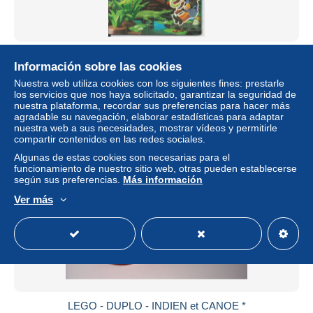
mini catalogue PLAYMOBIL 10.1998 44 pages
Información sobre las cookies
± 1,72 US$
Nuestra web utiliza cookies con los siguientes fines: prestarle
los servicios que nos haya solicitado, garantizar la seguridad de
nuestra plataforma, recordar sus preferencias para hacer más
Estatus
Privado
agradable su navegación, elaborar estadísticas para adaptar
nuestra web a sus necesidades, mostrar vídeos y permitirle
compartir contenidos en las redes sociales.
Algunas de estas cookies son necesarias para el
funcionamiento de nuestro sitio web, otras pueden establecerse
según sus preferencias.
Más información
Ver más
LEGO - DUPLO - INDIEN et CANOE *