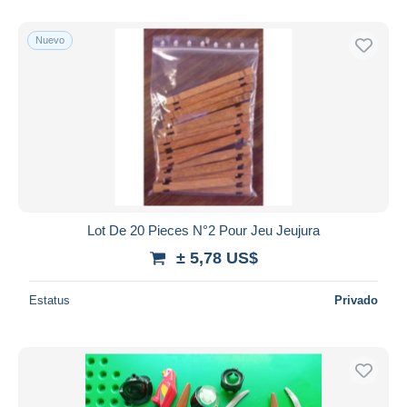
Sólo con descuento
Nuevo
Envío gratis
Métodos de pago
PayPal
Transferencia bancaria
Visa
Mastercard
Bancontact
iDeal
Lot De 20 Pieces N°2 Pour Jeu Jeujura
Maestro
± 5,78 US$
Deseleccionar todo
Estatus
Privado
Residencia del vendedor
Mundo entero