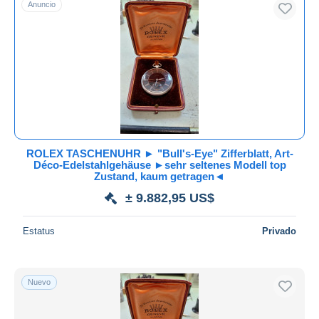
Anuncio
Sólo con descuento
Envío gratis
Métodos de pago
PayPal
Transferencia bancaria
Visa
Mastercard
Bancontact
ROLEX TASCHENUHR ► "Bull's-Eye" Zifferblatt, Art-
iDeal
Déco-Edelstahlgehäuse ►sehr seltenes Modell top
Zustand, kaum getragen◄
Maestro
± 9.882,95 US$
Deseleccionar todo
Estatus
Privado
Residencia del vendedor
Mundo entero
Nuevo