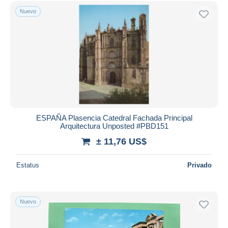
Sólo con descuento
Nuevo
Envío gratis
Métodos de pago
PayPal
Transferencia bancaria
Visa
Mastercard
Bancontact
iDeal
ESPAÑA Plasencia Catedral Fachada Principal
Arquitectura Unposted #PBD151
Maestro
± 11,76 US$
Deseleccionar todo
Estatus
Privado
Residencia del vendedor
Mundo entero
Nuevo