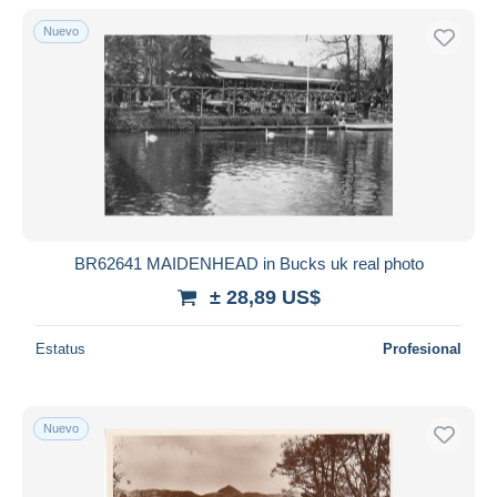
Nuevo
Sólo con descuento
Envío gratis
Métodos de pago
PayPal
Transferencia bancaria
Visa
Mastercard
Bancontact
BR62641 MAIDENHEAD in Bucks uk real photo
iDeal
± 28,89 US$
Maestro
Deseleccionar todo
Estatus
Profesional
Residencia del vendedor
Mundo entero
Nuevo