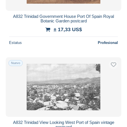
A832 Trinidad Government House Port Of Spain Royal
Botanic Garden postcard
± 17,33 US$
Estatus
Profesional
Nuevo
A832 Trinidad View Looking West Port of Spain vintage
postcard