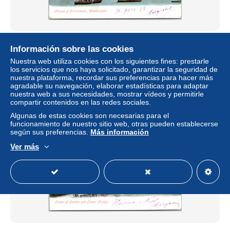
GRANDE BRETAGNE LONDON carte postale
Información sobre las cookies
ancienne/REF -VP8270
Nuestra web utiliza cookies con los siguientes fines: prestarle
± 4,62 US$
los servicios que nos haya solicitado, garantizar la seguridad de
nuestra plataforma, recordar sus preferencias para hacer más
agradable su navegación, elaborar estadísticas para adaptar
Estatus
Profesional
nuestra web a sus necesidades, mostrar vídeos y permitirle
compartir contenidos en las redes sociales.
Algunas de estas cookies son necesarias para el
funcionamiento de nuestro sitio web, otras pueden establecerse
Nuevo
según sus preferencias.
Más información
Ver más