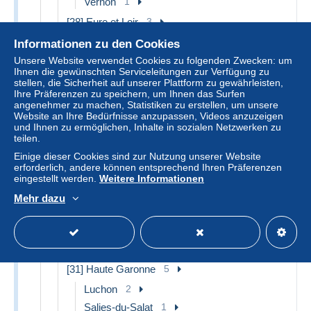
Vernon
1
[28] Eure et Loir
3
Maintenon
3
Informationen zu den Cookies
Unsere Website verwendet Cookies zu folgenden Zwecken: um
[29] Finistère
7
Ihnen die gewünschten Serviceleitungen zur Verfügung zu
Brest
1
stellen, die Sicherheit auf unserer Plattform zu gewährleisten,
Ihre Präferenzen zu speichern, um Ihnen das Surfen
Concarneau
1
angenehmer zu machen, Statistiken zu erstellen, um unsere
Website an Ihre Bedürfnisse anzupassen, Videos anzuzeigen
Douarnenez
1
und Ihnen zu ermöglichen, Inhalte in sozialen Netzwerken zu
Le Conquet
1
teilen.
Pont Aven
1
Einige dieser Cookies sind zur Nutzung unserer Website
erforderlich, andere können entsprechend Ihren Präferenzen
Saint-Pol-de-Léon
1
eingestellt werden.
Weitere Informationen
Sonstige & Ohne Zuordnung
1
Mehr dazu
[30] Gard
3
Bagnols-sur-Cèze
1
Sonstige & Ohne Zuordnung
2
[31] Haute Garonne
5
Luchon
2
Salies-du-Salat
1