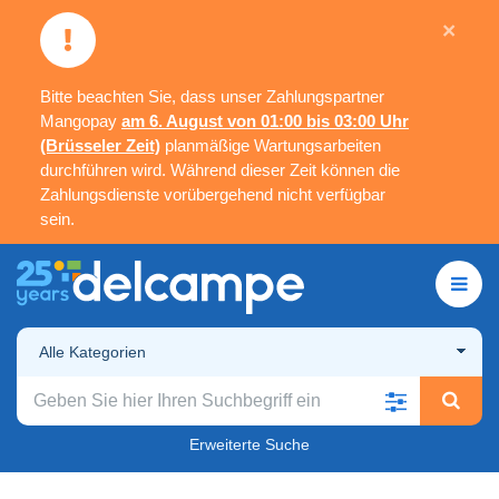
×
Bitte beachten Sie, dass unser Zahlungspartner
Mangopay
am 6. August von 01:00 bis 03:00 Uhr
(Brüsseler Zeit)
planmäßige Wartungsarbeiten
durchführen wird. Während dieser Zeit können die
Zahlungsdienste vorübergehend nicht verfügbar
sein.
Alle Kategorien
Erweiterte Suche