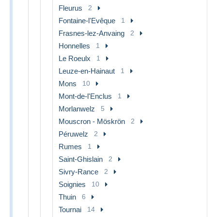
Fleurus
2
Fontaine-l'Evêque
1
Frasnes-lez-Anvaing
2
Honnelles
1
Le Roeulx
1
Leuze-en-Hainaut
1
Mons
10
Mont-de-l'Enclus
1
Morlanwelz
5
Mouscron - Möskrön
2
Péruwelz
2
Rumes
1
Saint-Ghislain
2
Sivry-Rance
2
Soignies
10
Thuin
6
Tournai
14