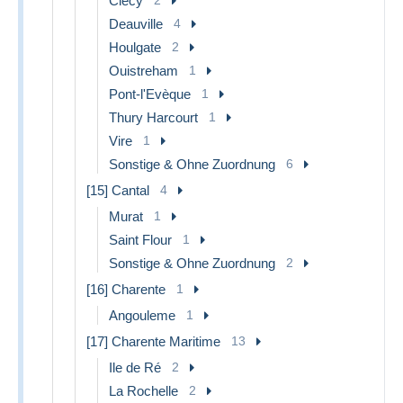
Clécy
Deauville
4
Houlgate
2
Ouistreham
1
Pont-l'Evèque
1
Thury Harcourt
1
Vire
1
Sonstige & Ohne Zuordnung
6
[15] Cantal
4
Murat
1
Saint Flour
1
Sonstige & Ohne Zuordnung
2
[16] Charente
1
Angouleme
1
[17] Charente Maritime
13
Ile de Ré
2
La Rochelle
2