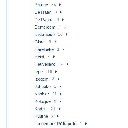
Brugge
35
De Haan
8
De Panne
6
Dentergem
1
Diksmuide
10
Gistel
9
Harelbeke
1
Heist
4
Heuvelland
14
Ieper
16
Izegem
3
Jabbeke
1
Knokke
21
Koksijde
9
Kortrijk
21
Kuurne
2
Langemark-Pölkapelle
1