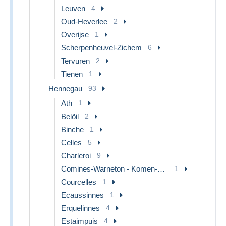
Leuven
4
Oud-Heverlee
2
Overijse
1
Scherpenheuvel-Zichem
6
Tervuren
2
Tienen
1
Hennegau
93
Ath
1
Belöil
2
Binche
1
Celles
5
Charleroi
9
Comines-Warneton - Komen-Waasten
1
Courcelles
1
Ecaussinnes
1
Erquelinnes
4
Estaimpuis
4