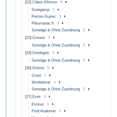
[22] Côtes d'Armor
6
Guingamp
1
Perros-Guirec
1
Ploumanac'h
3
Sonstige & Ohne Zuordnung
1
[23] Creuse
3
Sonstige & Ohne Zuordnung
3
[24] Dordogne
3
Sonstige & Ohne Zuordnung
3
[26] Drôme
5
Crest
1
Montelimar
1
Sonstige & Ohne Zuordnung
3
[27] Eure
3
Evreux
1
Pont Audemer
1