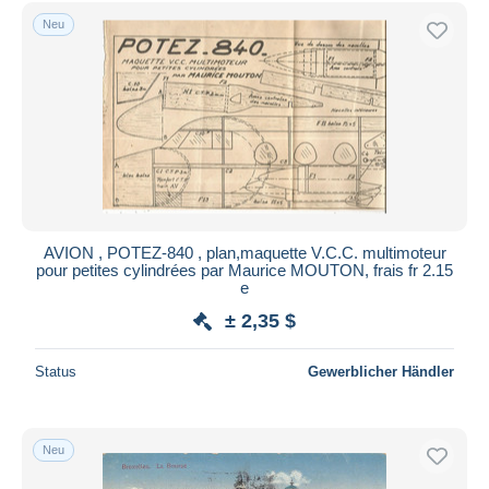
Kostenloser Versand
Neu
Zahlungsmethoden
PayPal
Banküberweisung
Visa
Mastercard
Bancontact
iDeal
AVION , POTEZ-840 , plan,maquette V.C.C. multimoteur
pour petites cylindrées par Maurice MOUTON, frais fr 2.15
Maestro
e
Gesamte Auswahl aufheben
± 2,35 $
Wohnsitz des Verkäufers
Status
Gewerblicher Händler
Weltweit
Neu