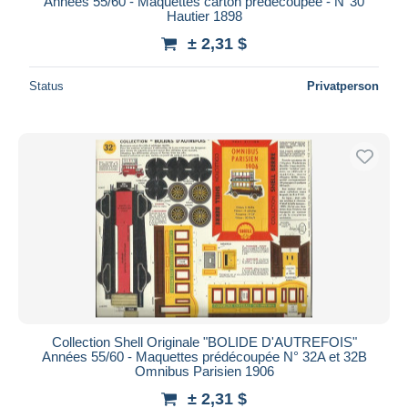
Années 55/60 - Maquettes carton prédécoupée - N°30
Hautier 1898
± 2,31 $
Status
Privatperson
Collection Shell Originale "BOLIDE D'AUTREFOIS"
Années 55/60 - Maquettes prédécoupée N° 32A et 32B
Omnibus Parisien 1906
± 2,31 $