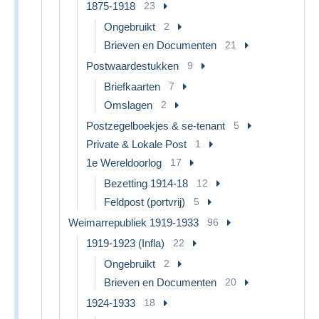
1875-1918
23
Ongebruikt
2
Brieven en Documenten
21
Postwaardestukken
9
Briefkaarten
7
Omslagen
2
Postzegelboekjes & se-tenant
5
Private & Lokale Post
1
1e Wereldoorlog
17
Bezetting 1914-18
12
Feldpost (portvrij)
5
Weimarrepubliek 1919-1933
96
1919-1923 (Infla)
22
Ongebruikt
2
Brieven en Documenten
20
1924-1933
18