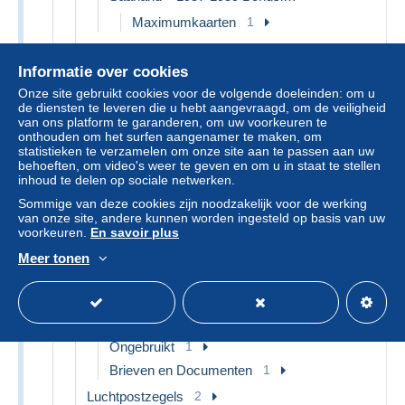
Maximumkaarten
1
Kantoren en koloniën
17
Informatie over cookies
China (kantoren)
2
Onze site gebruikt cookies voor de volgende doeleinden: om u
Marokko (kantoren)
1
de diensten te leveren die u hebt aangevraagd, om de veiligheid
Turkse Rijk (kantoren)
7
van ons platform te garanderen, om uw voorkeuren te
onthouden om het surfen aangenamer te maken, om
Duits-Zuidwest-Afrika
1
statistieken te verzamelen om onze site aan te passen aan uw
behoeften, om video's weer te geven en om u in staat te stellen
Kameroen
6
inhoud te delen op sociale netwerken.
Estland
5
Sommige van deze cookies zijn noodzakelijk voor de werking
van onze site, andere kunnen worden ingesteld op basis van uw
Finland
6
voorkeuren.
En savoir plus
1856-1917 Russische administratie
2
Meer tonen
Gebruikt
1
Brieven en Documenten
1
1918-44
2
Ongebruikt
1
Brieven en Documenten
1
Luchtpostzegels
2