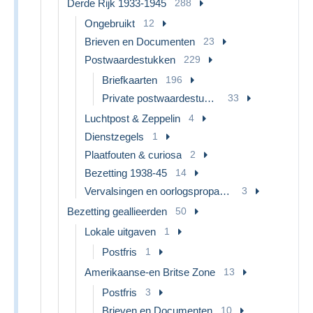
Derde Rijk 1933-1945
288
Ongebruikt
12
Brieven en Documenten
23
Postwaardestukken
229
Briefkaarten
196
Private postwaardestukken
33
Luchtpost & Zeppelin
4
Dienstzegels
1
Plaatfouten & curiosa
2
Bezetting 1938-45
14
Vervalsingen en oorlogspropaganda
3
Bezetting geallieerden
50
Lokale uitgaven
1
Postfris
1
Amerikaanse-en Britse Zone
13
Postfris
3
Brieven en Documenten
10