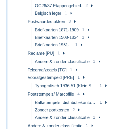
OC26/37 Etappengebied.
2
Belgisch leger
1
Postwaardestukken
3
Briefkaarten 1871-1909
1
Briefkaarten 1909-1934
1
Briefkaarten 1951-..
1
Reclame [PU]
1
Andere & zonder classificatie
1
Telegraafzegels [TG]
1
Voorafgestempeld [PRE]
1
Typografisch 1936-51 (Klein Staatswapen)
1
Poststempels/ Marcofilie
4
Balkstempels: distributiekantoren
1
Zonder portkosten
2
Andere & zonder classificatie
1
Andere & zonder classificatie
1