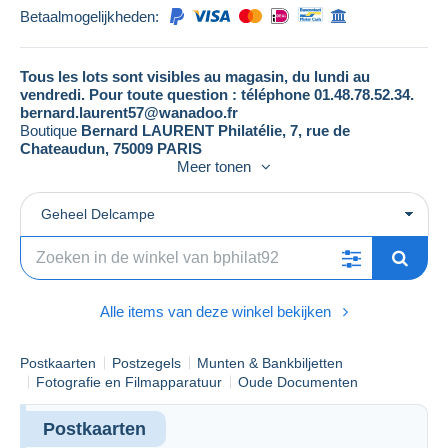
Betaalmogelijkheden:
Tous les lots sont visibles au magasin, du lundi au
vendredi. Pour toute question : téléphone 01.48.78.52.34.
bernard.laurent57@wanadoo.fr
Boutique
Bernard LAURENT Philatélie, 7, rue de
Chateaudun, 75009 PARIS
Meer tonen
Vendeur recommandé par la Maison Calves,
expert en philatélie depuis 1957. Tous nos timbres
Geheel Delcampe
et nos lettres sont garantis
Alle items van deze winkel bekijken
Postkaarten
Postzegels
Munten & Bankbiljetten
Fotografie en Filmapparatuur
Oude Documenten
Postkaarten