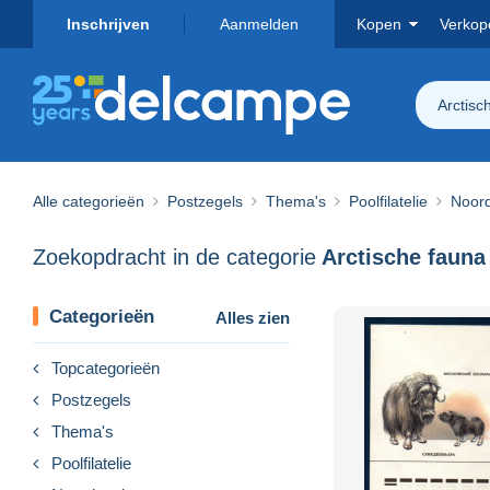
Inschrijven
Aanmelden
Kopen
Verkop
Arctisc
Alle categorieën
Postzegels
Thema's
Poolfilatelie
Noor
Zoekopdracht in de categorie
Arctische fauna
Categorieën
Alles zien
Topcategorieën
Postzegels
Thema's
Poolfilatelie