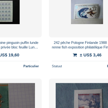
ne pinguoin puffin lunde
242 pêche Pologne Finlande 198
privée bloc feuille Lundy
renne fish exposition philatélique Fi
tagne Atlantique
arctic arctique pole nord pois
US$ 19,60
± US$ 3,46
Particulier
Statuut