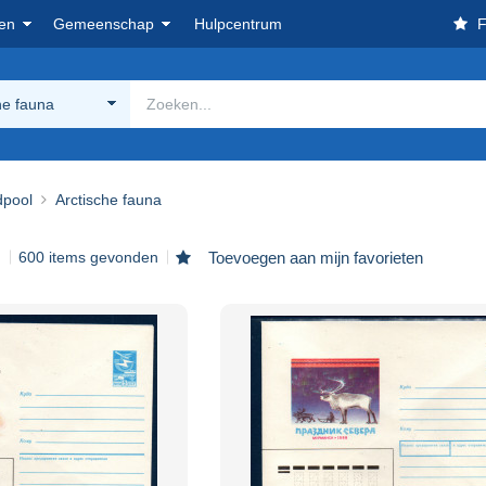
en
Gemeenschap
Hulpcentrum
F
he fauna
dpool
Arctische fauna
600 items gevonden
Toevoegen aan mijn favorieten