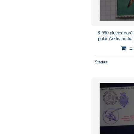
6-990 pluvier doré oiseau polaire polar bird
polar Arktis arctic
north pole 
±
Statuut