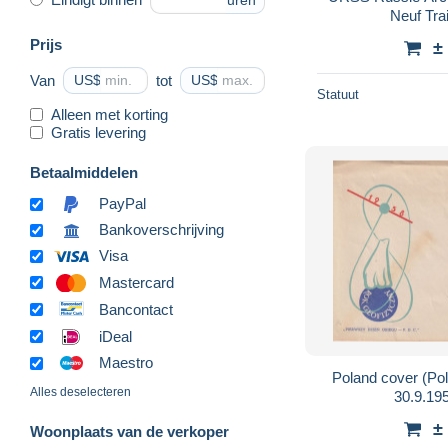
uren
Neuf Tr
Prijs
±
Van
US$
tot
US$
Statuut
Alleen met korting
Gratis levering
Betaalmiddelen
PayPal
Bankoverschrijving
Visa
Mastercard
Bancontact
iDeal
Maestro
Poland cover (Po
Alles deselecteren
30.9.19
±
Woonplaats van de verkoper