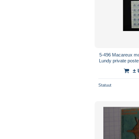
5-496 Macareux moi
Lundy private poste 
Grande Bre
± 
Statuut