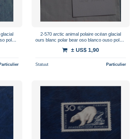
glacial
2-570 arctic animal polaire océan glacial
so polare
ours blanc polar bear oso blanco ouso polare
land
ijbjorn urso seul sur lettre
± US$ 1,90
Particulier
Statuut
Particulier