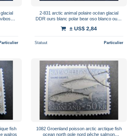
glacial
2-831 arctic animal polaire océan glacial
vibos
DDR ours blanc polar bear oso blanco ouso
hse musk
polare ijbjorn urso zoo berlin
± US$ 2,84
Particulier
Statuut
Particulier
1082 Groenland poisson arctic arctique fish
rse walros
ocean north pole nord pêche salmon