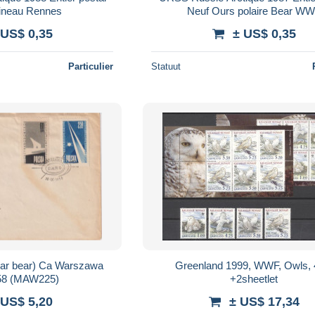
aineau Rennes
Neuf Ours polaire Bear W
 US$ 0,35
± US$ 0,35
Particulier
Statuut
lar bear) Ca Warszawa
Greenland 1999, WWF, Owls, 
58 (MAW225)
+2sheetlet
 US$ 5,20
± US$ 17,34