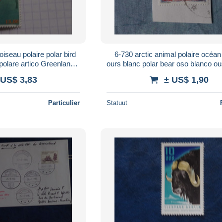
6-730 arctic animal polaire océan 
 polare artico Greenland
ours blanc polar bear oso blanco ou
nord Scoresbysund
ijbjorn urso Greenland Groen
 US$ 3,83
± US$ 1,90
Particulier
Statuut