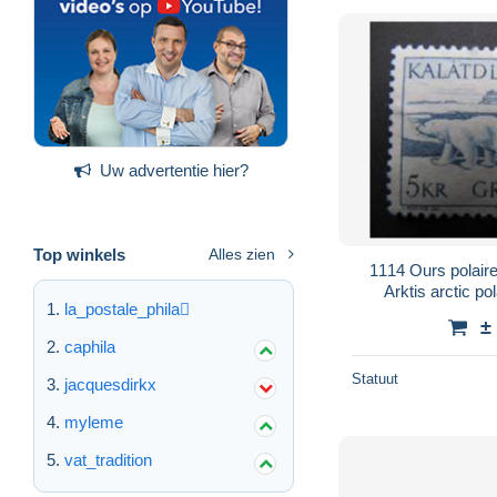
Uw advertentie hier?
Top winkels
Alles zien
1114 Ours polaire bl
Arktis arctic po
la_postale_phila
Gr
±
caphila
Statuut
jacquesdirkx
myleme
vat_tradition