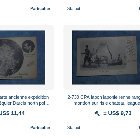
Particulier
Statuut
2-739 CPA lapon laponie renne rang
uier Darcis north pole
montfort sur risle chateau leagu
he imprimé no Taaf
Barbillat carte en l'état (déchi
US$ 11,44
± US$ 9,73
Particulier
Statuut