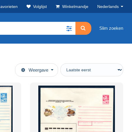
avorieten
Volglijst
Winkelmandje
Nederlands
Slim zoeken
Weergave