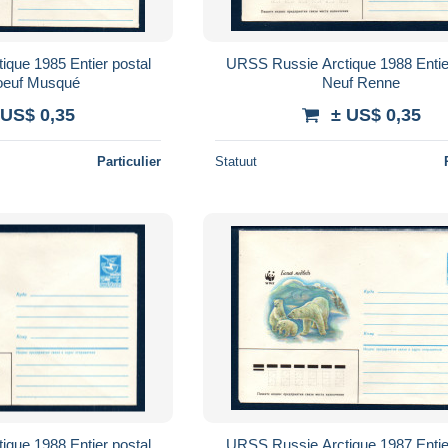
que 1985 Entier postal
URSS Russie Arctique 1988 Entie
oeuf Musqué
Neuf Renne
 US$ 0,35
± US$ 0,35
Particulier
Statuut
que 1988 Entier postal
URSS Russie Arctique 1987 Entie