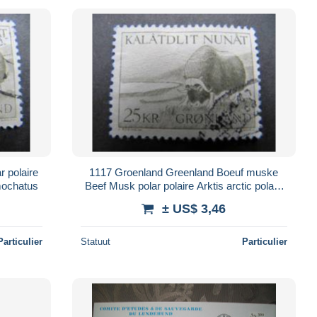
 polaire
1117 Groenland Greenland Boeuf muske
 mochatus
Beef Musk polar polaire Arktis arctic polare
artico Ovibos mochatus
± US$ 3,46
Particulier
Statuut
Particulier