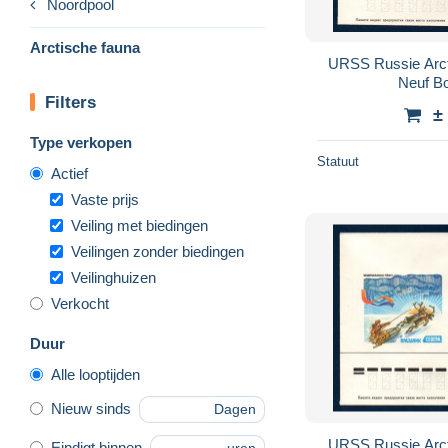
Noordpool
Arctische fauna
URSS Russie Arcti
Neuf B
Filters
±
Type verkopen
Statuut
Actief
Vaste prijs
Veiling met biedingen
Veilingen zonder biedingen
Veilinghuizen
Verkocht
Duur
Alle looptijden
Nieuw sinds
Dagen
URSS Russie Arcti
Eindigt binnen