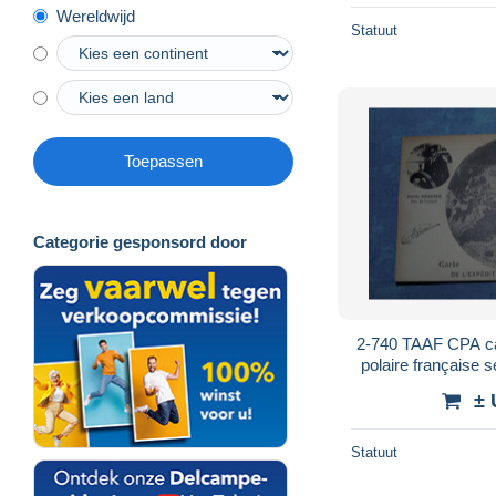
Wereldwijd
Statuut
Toepassen
Categorie gesponsord door
2-740 TAAF CPA carte ancienne expédition
polaire française séq
nord autograp
± 
Statuut