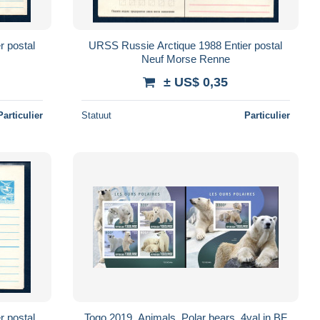
r postal
URSS Russie Arctique 1988 Entier postal
Neuf Morse Renne
± US$ 0,35
Particulier
Statuut
Particulier
r postal
Togo 2019, Animals, Polar bears, 4val in BF