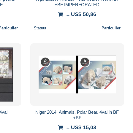
WF
+BF IMPERFORATED
± US$ 50,86
Particulier
Statuut
Particulier
4val
Niger 2014, Animals, Polar Bear, 4val in BF
+BF
± US$ 15,03