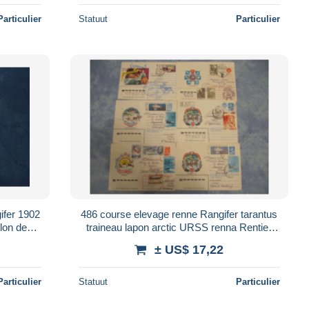
Particulier
Statuut
Particulier
ifer 1902
486 course elevage renne Rangifer tarantus
elon de
traineau lapon arctic URSS renna Rentier
rure
rendier reindeer polaire polar TAAF
± US$ 17,22
Particulier
Statuut
Particulier