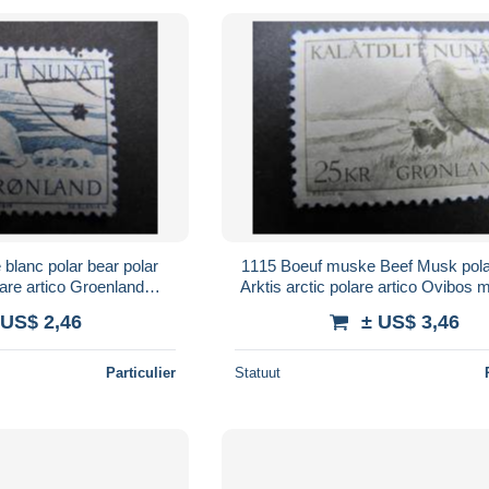
anc polar bear polar
1115 Boeuf muske Beef Musk polar
lare artico Groenland
Arktis arctic polare artico Ovibos
eenland
 US$ 2,46
± US$ 3,46
Particulier
Statuut