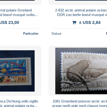
imal polaire Gronland
2-832 arctic animal polaire océan 
nd boeuf musqué ovibos
DDR zoo berlin boeuf musqué o
and Moschusochse musk
moschatus groenland Moschusoc
US$ 23,00
± US$ 2,84
ox
ox
Particulier
Statuut
ca Dichtung sello sigillo
1081 Groenland poisson arctic arctique fish
ic animal polaire océan
ocean north pole nord chasse mo