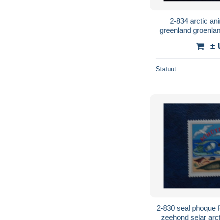
2-834 arctic an
greenland groenla
moschatus groenl
± 
Statuut
2-830 seal phoque fo
zeehond selar arct