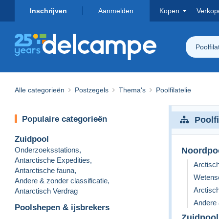
Inschrijven
Aanmelden
Kopen
Verkop
Poolfila
Alle categorieën
Postzegels
Thema's
Poolfilatelie
Populaire categorieën
Poolfi
Zuidpool
Onderzoeksstations
,
Noordpo
Antarctische Expedities
,
Arctisc
Antarctische fauna
,
Wetensch
Andere & zonder classificatie
,
Arctisc
Antarctisch Verdrag
Andere 
Poolshepen & ijsbrekers
Zuidpool