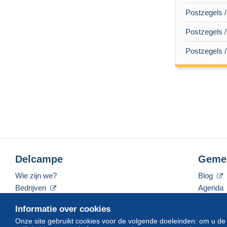
Postzegels 
Postzegels /
Postzegels 
Delcampe
Geme
Wie zijn we?
Blog
Bedrijven
Agenda
De tarieven
Forum
Informatie over cookies
Neem contact met ons op
Video's
Onze site gebruikt cookies voor de volgende doeleinden: om u de