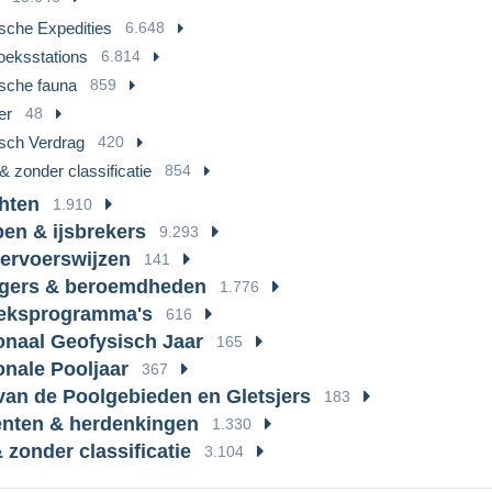
ische Expedities
6.648
eksstations
6.814
ische fauna
859
er
48
isch Verdrag
420
& zonder classificatie
854
hten
1.910
en & ijsbrekers
9.293
ervoerswijzen
141
igers & beroemdheden
1.776
eksprogramma's
616
ionaal Geofysisch Jaar
165
onale Pooljaar
367
an de Poolgebieden en Gletsjers
183
nten & herdenkingen
1.330
 zonder classificatie
3.104