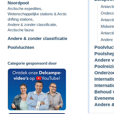
Noordpool
Antarct
Arctische expedities
,
Onderzo
Wetenschappelijke stations & Arctic
drifting stations
,
Antarct
Andere & zonder classificatie
,
Midwint
Arctische fauna
Antarct
Andere & zonder classificatie
Andere 
Poolvluc
Poolvluchten
Poolshep
Andere v
Categorie gesponsord door
Poolreiz
Onderzo
Internat
Internati
Behoud v
Eveneme
Andere &