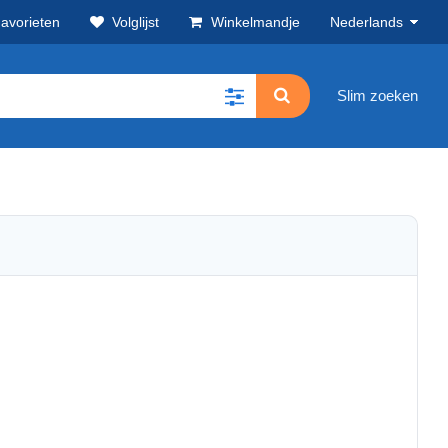
avorieten
Volglijst
Winkelmandje
Nederlands
Slim zoeken