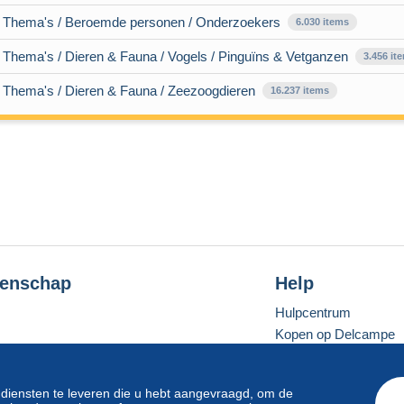
/ Thema's / Beroemde personen / Onderzoekers
6.030 items
 Thema's / Dieren & Fauna / Vogels / Pinguïns & Vetganzen
3.456 it
/ Thema's / Dieren & Fauna / Zeezoogdieren
16.237 items
enschap
Help
Hulpcentrum
Kopen op Delcampe
Verkopen op Delcam
Een beveiligde websit
 diensten te leveren die u hebt aangevraagd, om de