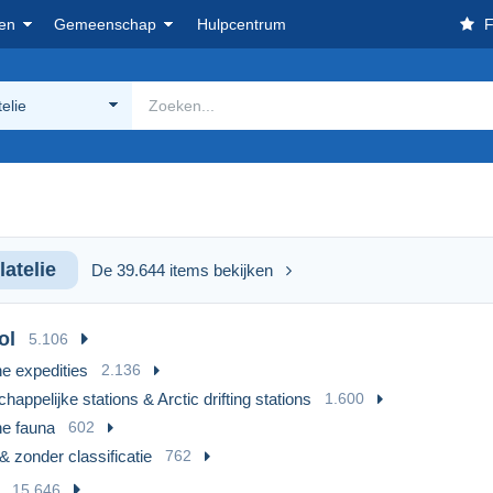
en
Gemeenschap
Hulpcentrum
F
telie
latelie
De 39.644 items bekijken
ol
5.106
he expedities
2.136
appelijke stations & Arctic drifting stations
1.600
he fauna
602
& zonder classificatie
762
15.646