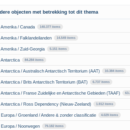
dere objecten met betrekking tot dit thema
/ Amerika / Canada
140.377 items
 Amerika / Falklandeilanden
14.549 items
 Amerika / Zuid-Georgia
5.151 items
 Antarctica
84.284 items
 Antarctica / Australisch Antarctisch Territorium (AAT)
10.384 items
Antarctica / Brits Antarctisch Territorium (BAT)
6.737 items
 Antarctica / Franse Zuidelijke en Antarctische Gebieden (TAAF)
63.
/ Antarctica / Ross Dependency (Nieuw-Zeeland)
1.912 items
 Europa / Groenland / Andere & zonder classificatie
4.029 items
/ Europa / Noorwegen
79.182 items