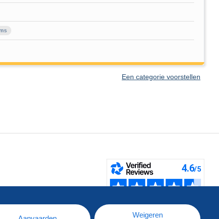
ems
Een categorie voorstellen
pe
e
Weigeren
Aanvaarden