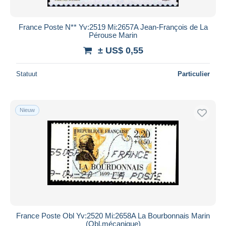
France Poste N** Yv:2519 Mi:2657A Jean-François de La
Pérouse Marin
± US$ 0,55
Statuut
Particulier
Nieuw
France Poste Obl Yv:2520 Mi:2658A La Bourbonnais Marin
(Obl.mécanique)