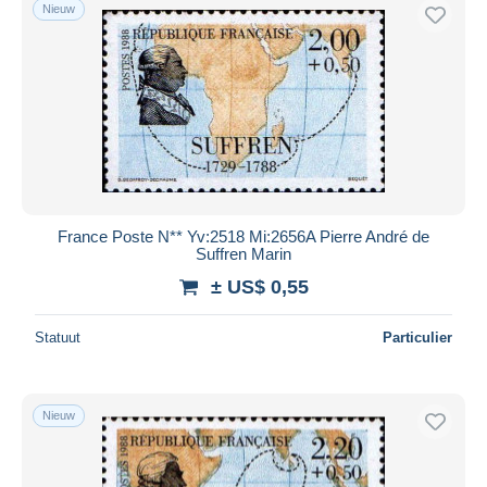
Nieuw
France Poste N** Yv:2518 Mi:2656A Pierre André de
Suffren Marin
± US$ 0,55
Statuut
Particulier
Nieuw