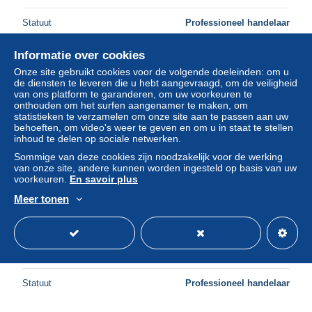
Statuut
Professioneel handelaar
Informatie over cookies
Onze site gebruikt cookies voor de volgende doeleinden: om u
Nieuw
de diensten te leveren die u hebt aangevraagd, om de veiligheid
van ons platform te garanderen, om uw voorkeuren te
onthouden om het surfen aangenamer te maken, om
statistieken te verzamelen om onze site aan te passen aan uw
behoeften, om video's weer te geven en om u in staat te stellen
inhoud te delen op sociale netwerken.
Sommige van deze cookies zijn noodzakelijk voor de werking
van onze site, andere kunnen worden ingesteld op basis van uw
voorkeuren.
En savoir plus
Meer tonen
Saint Vincent 1992 Caravelle s/s, Mint NH, History -
Transport - Explorers - Ships and boats
± US$ 4,61
Statuut
Professioneel handelaar