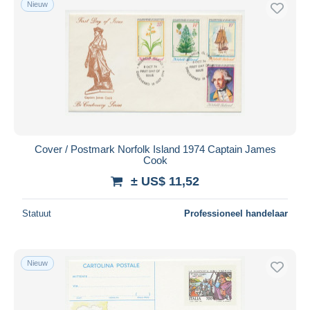
Nieuw
Gratis levering
Betaalmiddelen
PayPal
Bankoverschrijving
Visa
Mastercard
Bancontact
Cover / Postmark Norfolk Island 1974 Captain James
iDeal
Cook
Maestro
± US$ 11,52
Alles deselecteren
Statuut
Professioneel handelaar
Woonplaats van de verkoper
Wereldwijd
Nieuw