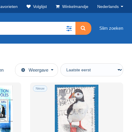
avorieten
Volglijst
Winkelmandje
Nederlands
Slim zoeken
en
Weergave
Nieuw