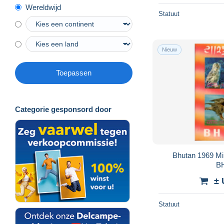
Wereldwijd
Statuut
Nieuw
Toepassen
Categorie gesponsord door
Bhutan 1969 M
BH
± 
Statuut