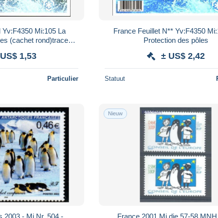
l Yv:F4350 Mi:105 La
France Feuillet N** Yv:F4350 Mi
les (cachet rond)traces
Protection des pôles
re au dos
 US$ 1,53
± US$ 2,42
Particulier
Statuut
Nieuw
s 2003 - Mi.Nr. 504 -
France 2001 Mi die 57-58 MNH