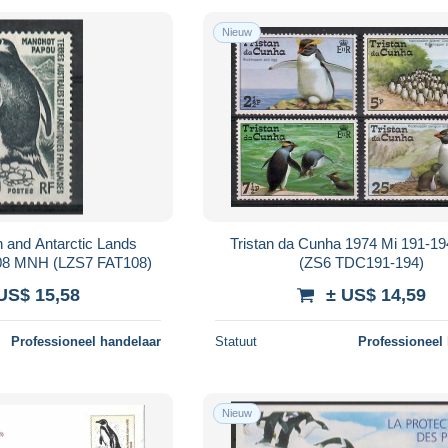
Nieuw
 and Antarctic Lands
Tristan da Cunha 1974 Mi 191-
08 MNH (LZS7 FAT108)
(ZS6 TDC191-194)
US$ 15,58
± US$ 14,59
Professioneel handelaar
Statuut
Professioneel
Nieuw