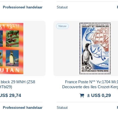
Professioneel handelaar
Statuut
Nieuw
i block 29 MNH (ZS8
France Poste N** Yv:1704 Mi:
Tbl29)
Decouverte des Iles Crozet-Ker
US$ 29,74
± US$ 0,29
Professioneel handelaar
Statuut