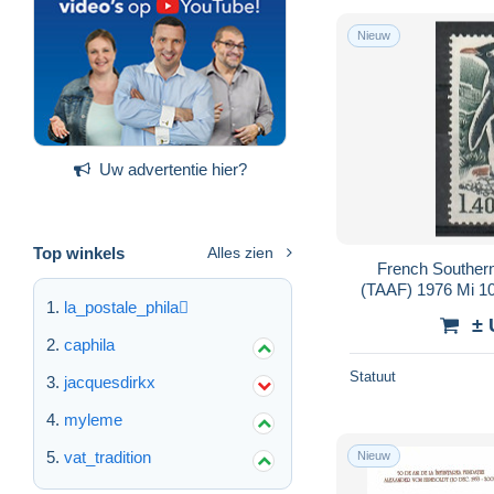
Nieuw
Uw advertentie hier?
Top winkels
Alles zien
French Southern
(TAAF) 1976 Mi 1
la_postale_phila
± 
caphila
Statuut
jacquesdirkx
myleme
vat_tradition
Nieuw