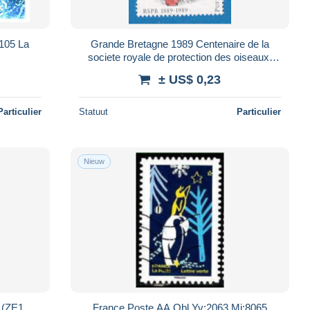
:105 La
Grande Bretagne 1989 Centenaire de la
societe royale de protection des oiseaux.
Frarercula arctica. A13
± US$ 0,23
Particulier
Statuut
Particulier
Nieuw
 (ZE1
France Poste AA Obl Yv:2063 Mi:8065