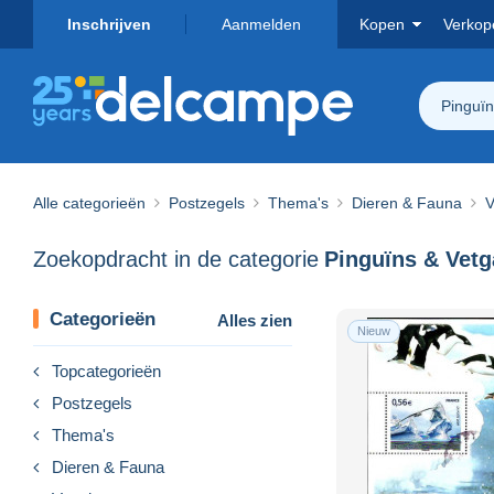
Inschrijven
Aanmelden
Kopen
Verkop
Pinguï
Alle categorieën
Postzegels
Thema's
Dieren & Fauna
V
Zoekopdracht in de categorie
Pinguïns & Vet
Categorieën
Alles zien
Nieuw
Topcategorieën
Postzegels
Thema's
Dieren & Fauna