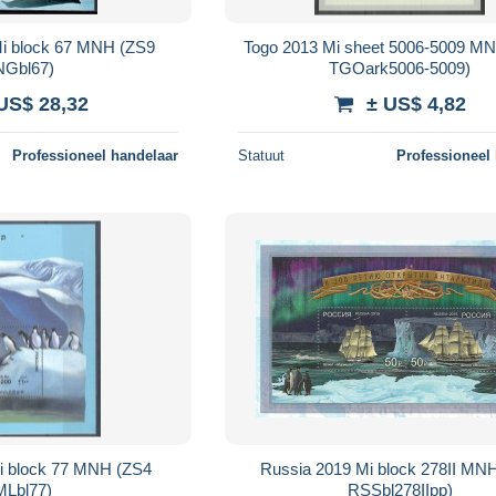
Mi block 67 MNH (ZS9
Togo 2013 Mi sheet 5006-5009 M
Gbl67)
TGOark5006-5009)
US$ 28,32
± US$ 4,82
Professioneel handelaar
Statuut
Professioneel
i block 77 MNH (ZS4
Russia 2019 Mi block 278II MN
Lbl77)
RSSbl278IIpp)