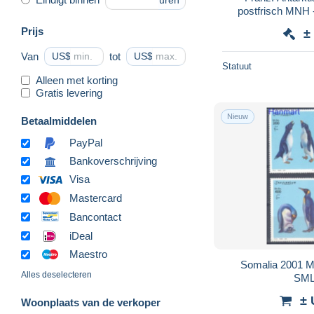
uren
postfrisch MNH -
p
Prijs
±
Van
US$
tot
US$
Statuut
Alleen met korting
Gratis levering
Nieuw
Betaalmiddelen
PayPal
Bankoverschrijving
Visa
Mastercard
Bancontact
iDeal
Maestro
Somalia 2001 
Alles deselecteren
SML
± 
Woonplaats van de verkoper