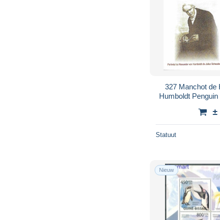
327 Manchot de Humboldt: PAP 2003 -
Humboldt Penguin 
from
±
Statuut
Nieuw