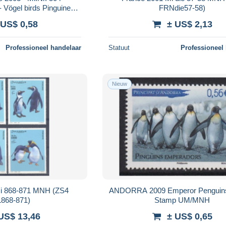
 Vögel birds Pinguine
FRNdie57-58)
enguins
 US$ 0,58
± US$ 2,13
Professioneel handelaar
Statuut
Professioneel
Nieuw
Mi 868-871 MNH (ZS4
ANDORRA 2009 Emperor Penguins 
868-871)
Stamp UM/MNH
US$ 13,46
± US$ 0,65