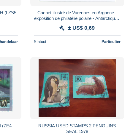
NH (LZS5
Cachet illustré de Varennes en Argonne -
exposition de philatélie polaire - Antarctique -
sur YT 4351 Manchots empereurs
± US$ 0,69
 handelaar
Statuut
Particulier
H (ZE4
RUSSIA USED STAMPS 2 PENGUINS
SEAL 1978