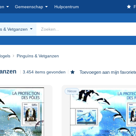
en
Gemeenschap
Hulpcentrum
F
ns & Vetganzen
ogels
Pinguïns & Vetganzen
ganzen
3.454 items gevonden
Toevoegen aan mijn favoriet
Nieuw