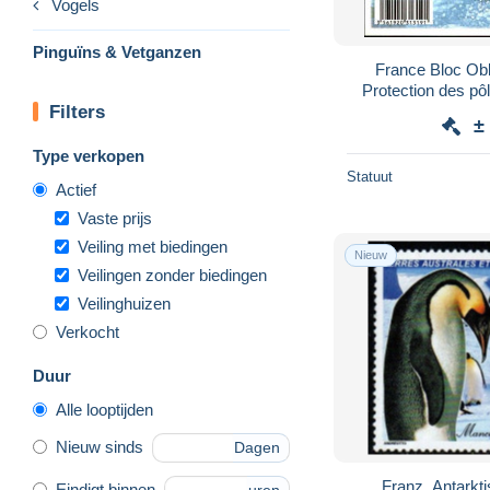
Vogels
Pinguïns & Vetganzen
France Bloc Ob
Protection des pô
Filters
enc
±
Type verkopen
Statuut
Actief
Vaste prijs
Veiling met biedingen
Nieuw
Veilingen zonder biedingen
Veilinghuizen
Verkocht
Duur
Alle looptijden
Nieuw sinds
Dagen
Franz. Antarkti
Eindigt binnen