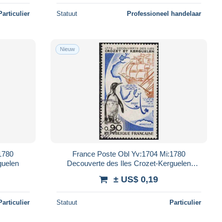
Particulier
Statuut
Professioneel handelaar
Nieuw
1780
France Poste Obl Yv:1704 Mi:1780
guelen
Decouverte des Iles Crozet-Kerguelen
(cachet rond)
± US$ 0,19
Particulier
Statuut
Particulier