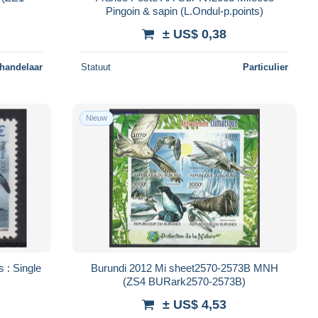
Pingoin & sapin (L.Ondul-p.points)
± US$ 0,38
 handelaar
Statuut
Particulier
Nieuw
: Single
Burundi 2012 Mi sheet2570-2573B MNH
(ZS4 BURark2570-2573B)
± US$ 4,53