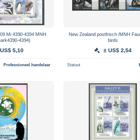
009 Mi 4390-4394 MNH
New Zealand postfrisch /MNH Fau
ark4390-4394)
birds
 US$ 5,10
± US$ 2,54
Professioneel handelaar
Statuut