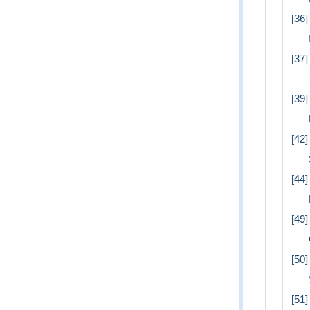
[36]
[37]
[39]
[42]
[44]
[49]
[50
[51