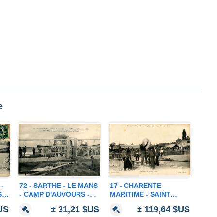
e
 -
72 - SARTHE - LE MANS
17 - CHARENTE
 -
- CAMP D'AUVOURS -
MARITIME - SAINT
LA CONQUETE DE
JEAN D'ANGELY -
$US
± 31,21 $US
± 119,64 $US
L'AIR - WILBUR
LANCEMENT DES