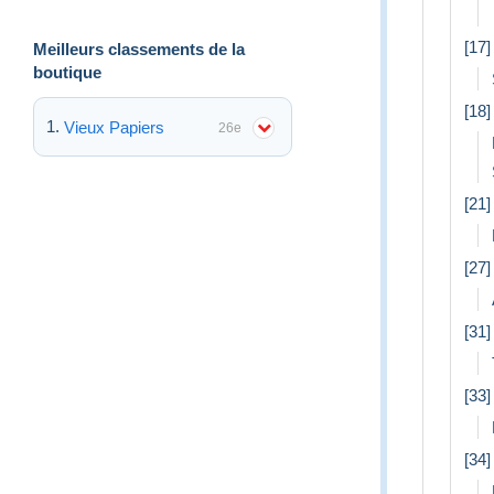
[17
Meilleurs classements de la
boutique
[18]
Vieux Papiers
26e
[21]
[27]
[31
[33]
[34]