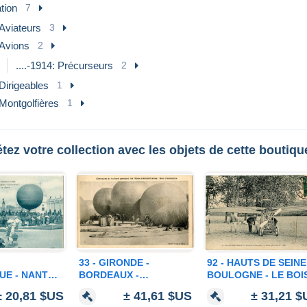
tion
7
Aviateurs
3
Avions
2
....-1914: Précurseurs
2
Dirigeables
1
Montgolfières
1
ez votre collection avec les objets de cette boutiqu
33 - GIRONDE -
92 - HAUTS DE SEINE
UE - NANTES
BORDEAUX -
BOULOGNE - LE BOIS
ION DU
CONCOURS DE
PELOOUSE DE
± 20,81 $US
± 41,61 $US
± 31,21 
EXPOSITION"
BALLONS PENDANT
BAGATELLE -