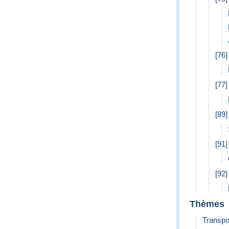
[76]
[77]
[89
[91
[92]
Thèmes
Transpo