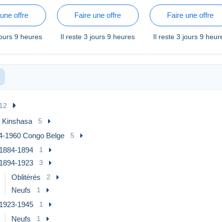
ENT DU
LES FETES
L'AEROPLANE DE M.
PRESIDENTIELLES -
VUIA
 une offre
Faire une offre
Faire une offre
VUE D'ENSEMBLE
jours 9 heures
Il reste
3 jours 9 heures
Il reste
3 jours 9 heur
12
 Kinshasa
5
4-1960 Congo Belge
5
1884-1894
1
1894-1923
3
Oblitérés
2
Neufs
1
1923-1945
1
Neufs
1