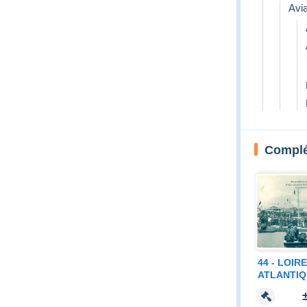
Avia
Complét
44 - LOIRE
ATLANTIQ
- ASCENS
BALLON "