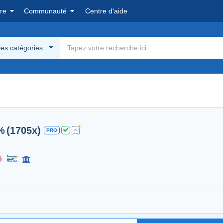
re
Communauté
Centre d'aide
les catégories
%
(1705x)
PRO