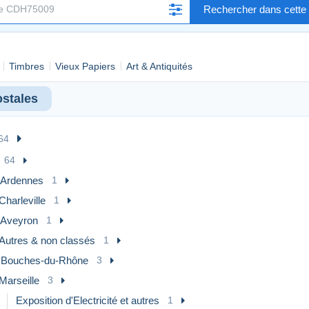
Rechercher dans cette 
Timbres
Vieux Papiers
Art & Antiquités
ostales
64
64
] Ardennes
1
Charleville
1
] Aveyron
1
Autres & non classés
1
] Bouches-du-Rhône
3
Marseille
3
Exposition d'Electricité et autres
1