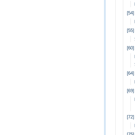
[54]
[55
[60]
[64]
[69
[72]
[75]