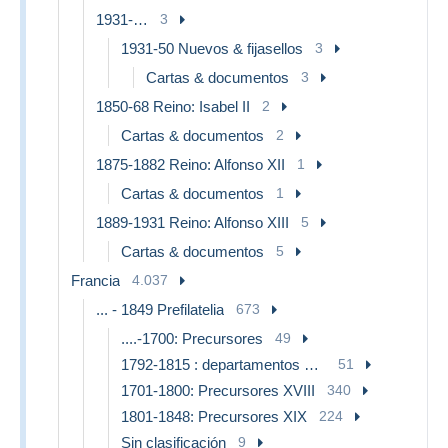
1931-…
3
1931-50 Nuevos & fijasellos
3
Cartas & documentos
3
1850-68 Reino: Isabel II
2
Cartas & documentos
2
1875-1882 Reino: Alfonso XII
1
Cartas & documentos
1
1889-1931 Reino: Alfonso XIII
5
Cartas & documentos
5
Francia
4.037
... - 1849 Prefilatelia
673
....-1700: Precursores
49
1792-1815 : departamentos conquistados
51
1701-1800: Precursores XVIII
340
1801-1848: Precursores XIX
224
Sin clasificación
9