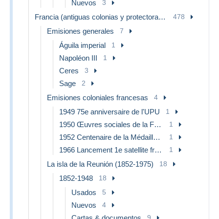
Nuevos
3
Francia (antiguas colonias y protectorados)
478
Emisiones generales
7
Águila imperial
1
Napoléon III
1
Ceres
3
Sage
2
Emisiones coloniales francesas
4
1949 75e anniversaire de l'UPU
1
1950 Œuvres sociales de la France d'Outre-Mer
1
1952 Centenaire de la Médaille Militaire
1
1966 Lancement 1e satellite française à Hammaguir
1
La isla de la Reunión (1852-1975)
18
1852-1948
18
Usados
5
Nuevos
4
Cartas & documentos
9