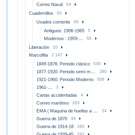
Correo Naval
54
Cuadernillos
60
Usados corriente
60
Antiguos: 1906-1965
5
Modernos : 1959-…
55
Liberación
10
Marcofilia
2.147
1849-1876: Periodo clásico
530
1877-1920: Periodo semi moderno
280
1921-1960: Periodo Moderno
508
1961-....
3
Cartas accidentadas
4
Correo marítimo
203
EMA ( Maquina de huellas a franquear)
24
Guerra de 1870
49
Guerra de 1914-18
160
Guerra de 1939-45
292