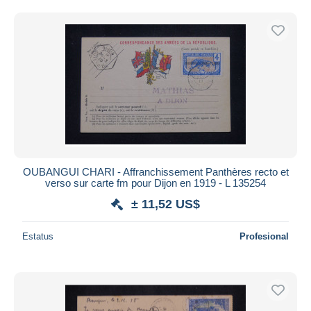
Sólo con descuento
Envío gratis
Métodos de pago
PayPal
Transferencia bancaria
Visa
Mastercard
Bancontact
iDeal
OUBANGUI CHARI - Affranchissement Panthères recto et
Maestro
verso sur carte fm pour Dijon en 1919 - L 135254
Deseleccionar todo
± 11,52 US$
Residencia del vendedor
Estatus
Profesional
Mundo entero