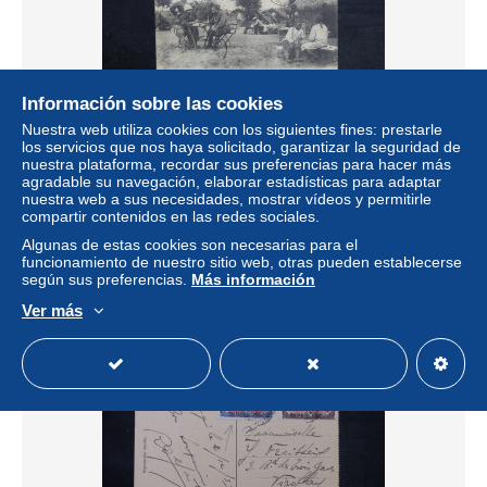
Información sobre las cookies
Nuestra web utiliza cookies con los siguientes fines: prestarle
los servicios que nos haya solicitado, garantizar la seguridad de
OUBANGUI / CONGO - Carte rare de Semio sur belle
nuestra plataforma, recordar sus preferencias para hacer más
carte (Mission Marchand à Loango) affr Oubangui de 1918
agradable su navegación, elaborar estadísticas para adaptar
- L 28878
nuestra web a sus necesidades, mostrar vídeos y permitirle
compartir contenidos en las redes sociales.
± 86,51 US$
Algunas de estas cookies son necesarias para el
funcionamiento de nuestro sitio web, otras pueden establecerse
Estatus
Profesional
según sus preferencias.
Más información
Ver más