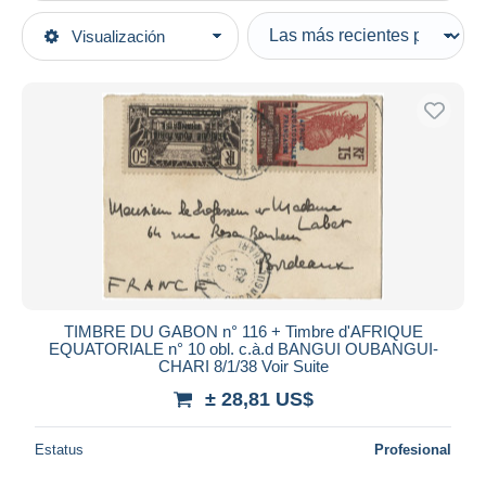
Tipo de venta
Visualización
Categorías principales
Activas
Sellos
Precios fijos
Europa
Subasta con ofertas
Francia (antiguas colonias y protectorados)
Subastas sin pujas
Ubangi (1915-1936)
Casa de subastas
Vendidos
Cartas & documentos
Duration
Todas las duraciones
Nuevo desde
Días
TIMBRE DU GABON n° 116 + Timbre d'AFRIQUE
EQUATORIALE n° 10 obl. c.à.d BANGUI OUBANGUI-
Cerrando dentro
CHARI 8/1/38 Voir Suite
horas
de
± 28,81 US$
Precio
Estatus
Profesional
De
a
US$
US$