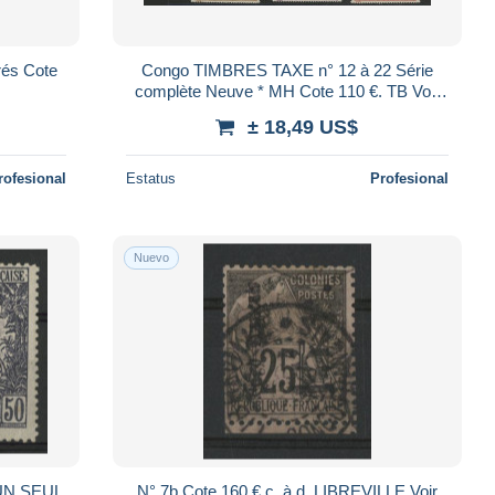
rés Cote
Congo TIMBRES TAXE n° 12 à 22 Série
complète Neuve * MH Cote 110 €. TB Voir
Suite
± 18,49 US$
rofesional
Estatus
Profesional
Nuevo
 UN SEUL
N° 7b Cote 160 € c. à d. LIBREVILLE Voir