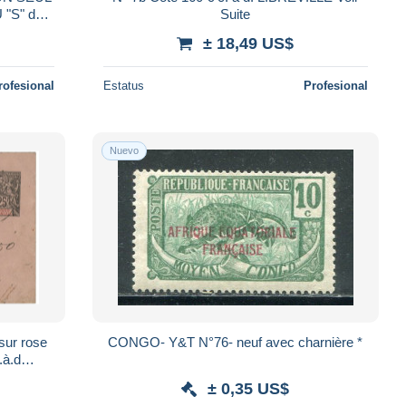
"S" de
Suite
e
± 18,49 US$
rofesional
Estatus
Profesional
Nuevo
 sur rose
CONGO- Y&T N°76- neuf avec charnière *
.à.d
/6/94
± 0,35 US$