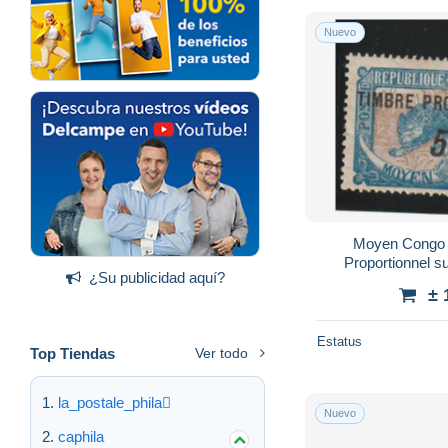
Nuevo
Moyen Congo t
Proportionnel su
¿Su publicidad aquí?
± 
Estatus
Top Tiendas
Ver todo
la_postale_phila
Nuevo
caphila