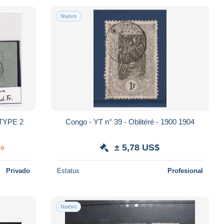
Nuevo
S N)1 TYPE 2
Congo - YT n° 39 - Oblitéré - 1900 1904
± 5,78 US$
ta
Privado
Estatus
Profesional
Nuevo