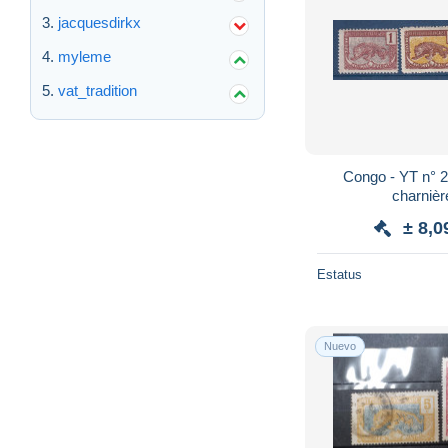
jacquesdirkx
myleme
vat_tradition
Congo - YT n° 2
charnièr
± 8,0
Estatus
Nuevo