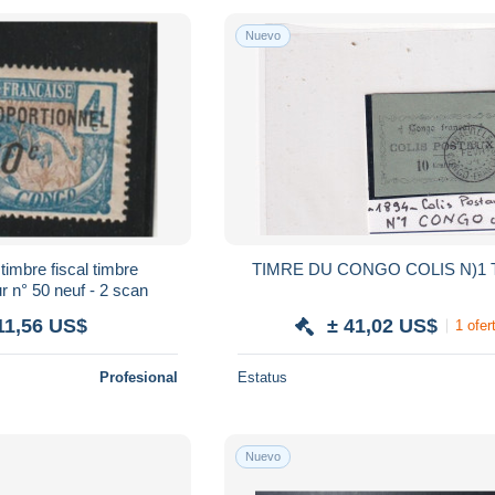
Nuevo
imbre fiscal timbre
TIMRE DU CONGO COLI
r n° 50 neuf - 2 scan
11,56 US$
± 41,02 US$
1 ofer
Profesional
Estatus
Nuevo