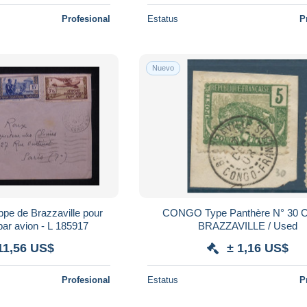
Profesional
Estatus
P
Nuevo
e de Brazzaville pour
CONGO Type Panthère N° 30 C
par avion - L 185917
BRAZZAVILLE / Used
11,56 US$
± 1,16 US$
Profesional
Estatus
P