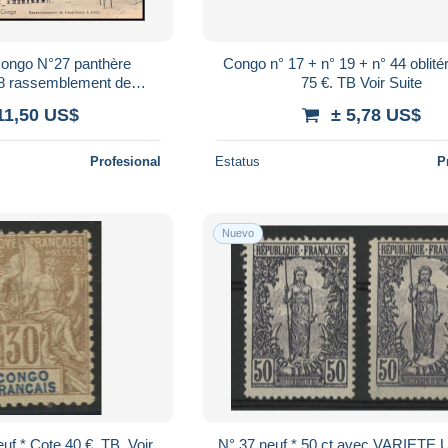
ongo N°27 panthère
Congo n° 17 + n° 19 + n° 44 oblité
08 rassemblement de
75 €. TB Voir Suite
rebu postale postcard
11,50 US$
± 5,78 US$
Profesional
Estatus
P
Nuevo
uf * Cote 40 €. TB. Voir
N° 37 neuf * 50 ct avec VARIETE