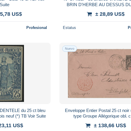
Suite
BRIN D'HERBE AU DESSUS DU 
"FRANCAIS" TB Voir Suit
 5,78 US$
± 28,89 US$
Profesional
Estatus
P
Nuevo
ENTELE du 25 ct bleu
Enveloppe Entier Postal 25 ct noir
s neuf (*) TB Voir Suite
type Groupe Allégorique obl. c
MAYUMBA*CONGO FRANCAIS 8
23,11 US$
± 138,66 US$
Voir Suite