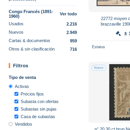
Congo Francés (1891-
Ver todo
1960)
22772 moyen c
Usados
2.216
brazzaville 19
travailleurs à i
Nuevos
2.949
± 
Cartas & documentos
959
Estatus
Otros & sin clasificación
716
Filtros
Nuevo
Tipo de venta
Activas
Precios fijos
Subasta con ofertas
Subastas sin pujas
Casa de subastas
Vendidos
n° 20 30 ct brun Ne