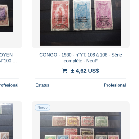
 MOYEN
CONGO - 1930 - n°YT. 106 à 108 - Série
°100 à
complète - Neuf*
D
± 4,62 US$
rofesional
Estatus
Profesional
Nuevo