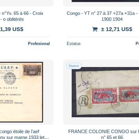
n°Yv. 65 à 66 - Croix
Congo - YT n° 27 à 37 +27a +31a - O
 o oblitérés
1900 1904
 1,39 US$
± 12,71 US$
Profesional
Estatus
P
Nuevo
ngo étoile de l'aef
FRANCE COLONIE CONGO sur f
ny sur marne 1933 lettre
n° 65 et 66