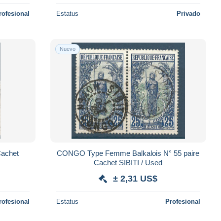
rofesional
Estatus
Privado
Nuevo
achet
CONGO Type Femme Balkalois N° 55 paire
Cachet SIBITI / Used
± 2,31 US$
rofesional
Estatus
Profesional