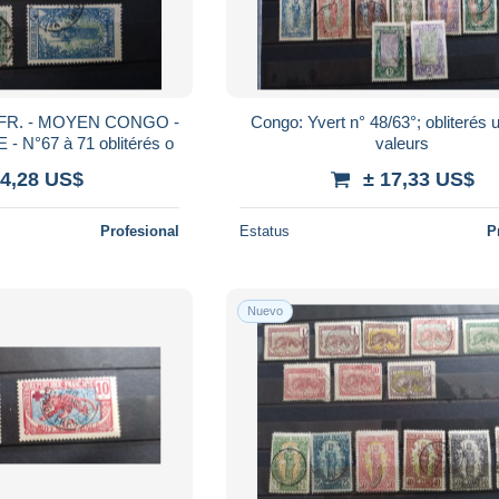
 FR. - MOYEN CONGO -
Congo: Yvert n° 48/63°; obliterés 
 N°67 à 71 oblitérés o
valeurs
 4,28 US$
± 17,33 US$
Profesional
Estatus
P
Nuevo