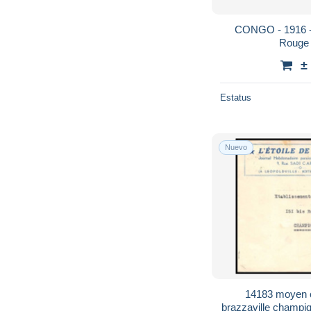
CONGO - 1916 - 
Rouge -
±
Estatus
Nuevo
14183 moyen co
brazzaville champig