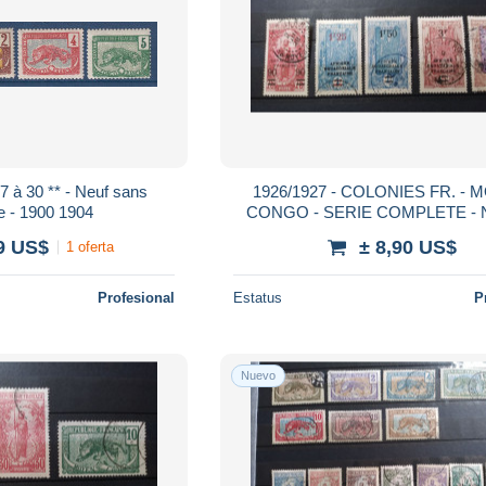
7 à 30 ** - Neuf sans
1926/1927 - COLONIES FR. -
e - 1900 1904
CONGO - SERIE COMPLETE - N
105 OBLITERES O USE
9 US$
± 8,90 US$
1 oferta
Profesional
Estatus
P
Nuevo