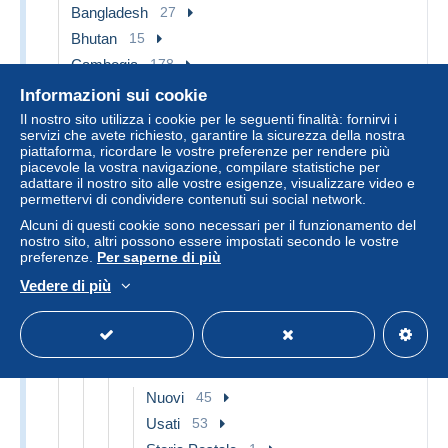
Bangladesh
27
Bhutan
15
Cambogia
178
Cina
336
Informazioni sui cookie
Il nostro sito utilizza i cookie per le seguenti finalità: fornirvi i
1912-1949 Repubblica
84
servizi che avete richiesto, garantire la sicurezza della nostra
1915-1950 Emissione locali
38
piattaforma, ricordare le vostre preferenze per rendere più
piacevole la vostra navigazione, compilare statistiche per
Cina Centrale 1948-49
2
adattare il nostro sito alle vostre esigenze, visualizzare video e
permettervi di condividere contenuti sui social network.
Cina del Nord-Est 1946-48
22
Alcuni di questi cookie sono necessari per il funzionamento del
Cina Orientale 1949-50
14
nostro sito, altri possono essere impostati secondo le vostre
1941-45 Occupazione Giapponese
5
preferenze.
Per saperne di più
1941-45 Cina del Nord
4
Vedere di più
1943-45 Shanghai & Nanchino
1
1949 - ... Repubblica Popolare
209
1949-1959
99
Nuovi
45
Usati
53