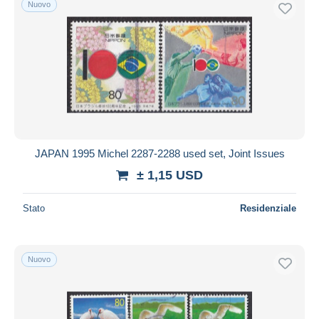
Nuovo
Spedizione gratuita
Metodi di pagamento
PayPal
Bonifico bancario
Visa
Mastercard
Bancontact
JAPAN 1995 Michel 2287-2288 used set, Joint Issues
iDeal
± 1,15 USD
Maestro
Deselezionare tutto
Stato
Residenziale
Residenza del venditore
Tutto il mondo
Nuovo