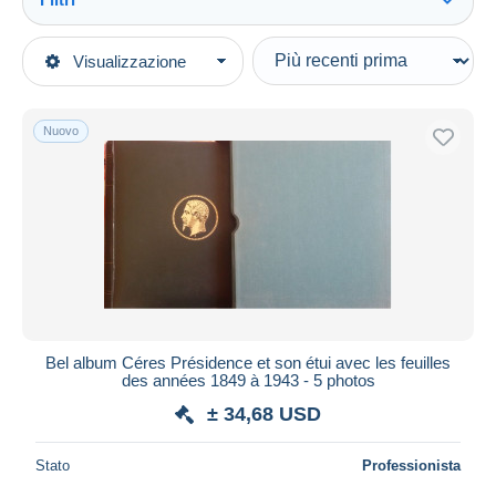
Vedi tutto
Tipo di vendita
Visualizzazione
Categorie principali
In corso
Francobolli
Prezzo fisso
Materiale, libri & Software
Nuovo
Asta con offerte
Album & Raccoglitori
Aste senza offerte
Casa d'aste
Raccoglitori con Fogli d'album
Venduti
Durata
Tutte le durate
Nuovo da
giorni
Bel album Céres Présidence et son étui avec les feuilles
des années 1849 à 1943 - 5 photos
Chiude fra
ora
± 34,68 USD
Prezzo
Stato
Professionista
Dalle
a
USD
USD