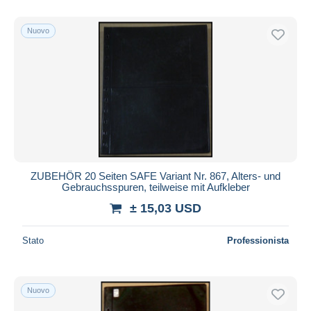
Solo sconto
Spedizione gratuita
Nuovo
Metodi di pagamento
PayPal
Bonifico bancario
Visa
Mastercard
Bancontact
iDeal
ZUBEHÖR 20 Seiten SAFE Variant Nr. 867, Alters- und
Gebrauchsspuren, teilweise mit Aufkleber
Maestro
± 15,03 USD
Deselezionare tutto
Residenza del venditore
Stato
Professionista
Tutto il mondo
Nuovo