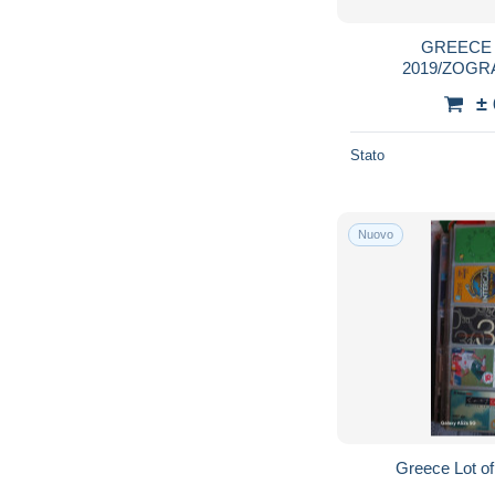
GREECE
2019/ZOGR
PARK/CHILDREN
±
5000
Stato
Nuovo
Greece Lot of