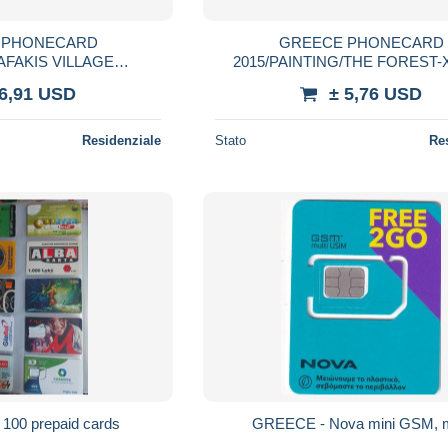
 PHONECARD
GREECE PHONECARD
AFAKIS VILLAGE
2015/PAINTING/THE FOREST-
 CAMP-X2451-6/19-
2500pcs-6/15-USED
 6,91 USD
± 5,76 USD
pcs-USED
Residenziale
Stato
Re
 100 prepaid cards
GREECE - Nova mini GSM, m