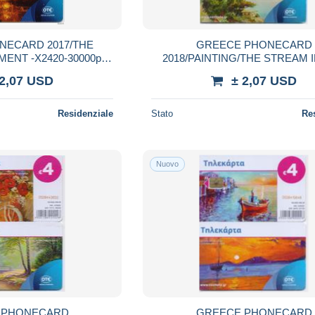
NECARD 2017/THE
GREECE PHONECARD
ENT -X2420-30000pcs
2018/PAINTING/THE STREAM 
17-USED
FOREST-X2436-50000pcs 10/1
 2,07 USD
± 2,07 USD
Residenziale
Stato
Re
Nuovo
 PHONECARD
GREECE PHONECARD