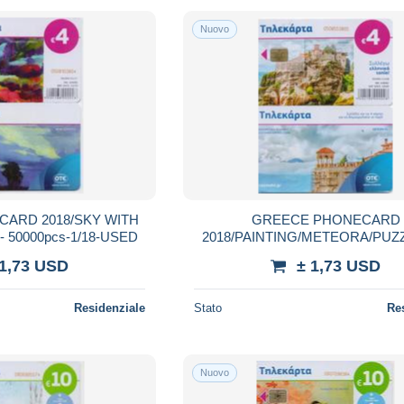
Nuovo
ARD 2018/SKY WITH
GREECE PHONECARD
 50000pcs-1/18-USED
2018/PAINTING/METEORA/PUZZ
X2437-50000pcs 11/18-US
 1,73 USD
± 1,73 USD
Residenziale
Stato
Re
Nuovo