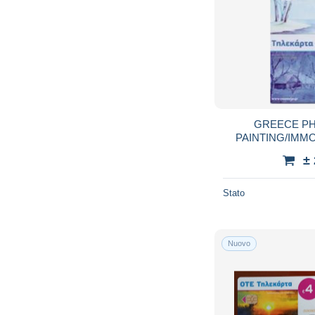
GREECE PH
PAINTING/IMMO
M0178-6000
±
Stato
Nuovo