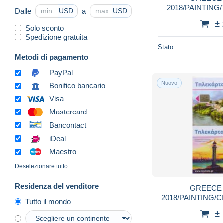
2018/PAINTING
Dalle
a
USD
USD
FLOWERS-X2435-
±
Solo sconto
Spedizione gratuita
Stato
Metodi di pagamento
PayPal
Nuovo
Bonifico bancario
Visa
Mastercard
Bancontact
iDeal
Maestro
Deselezionare tutto
Residenza del venditore
GREECE
2018/PAINTING/C
Tutto il mondo
X2433-6000
±