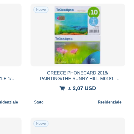
Nuovo
GREECE PHONECARD 2018/
LE 1/4-
PAINTING/THE SUNNY HILL-M0181-
ED
50000pcs-6/18-USED
± 2,07 USD
sidenziale
Stato
Residenziale
Nuovo