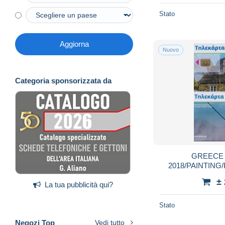
Stato
Aggiorna
Nuovo
Categoria sponsorizzata da
GREECE
2018/PAINTING/
M184-30000
±
La tua pubblicità qui?
Stato
Negozi Top
Vedi tutto