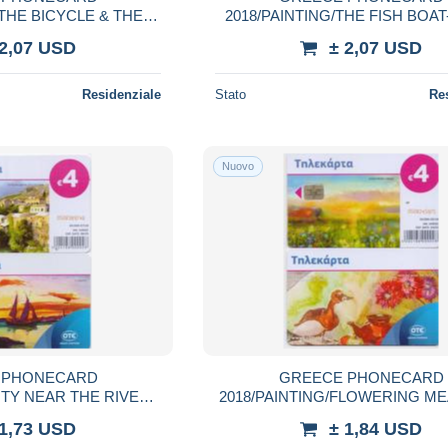
/THE BICYCLE & THE
2018/PAINTING/THE FISH BOAT
50000pcs 9/18-USED
36000pcs 8/18-USED
 2,07 USD
± 2,07 USD
Residenziale
Stato
Re
Nuovo
 PHONECARD
GREECE PHONECARD
ITY NEAR THE RIVER-
2018/PAINTING/FLOWERING M
0pcs 7/18-USED
X2431-50000pcs5/18-USE
 1,73 USD
± 1,84 USD