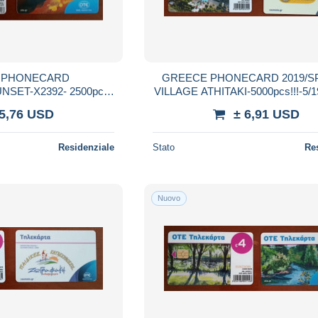
 PHONECARD
GREECE PHONECARD 2019/S
NSET-X2392- 2500pcs-
VILLAGE ATHITAKI-5000pcs!!!-5/
15-USED
RARE!!!
 5,76 USD
± 6,91 USD
Residenziale
Stato
Re
Nuovo