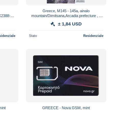
Greece, M145 - 145a, ainalo
X2388-
mountain/Dimitsana,Arcadia prefecture , 2
scans. 2 different colours
± 1,84 USD
sidenziale
Stato
Residenziale
int
GREECE - Nova GSM, mint