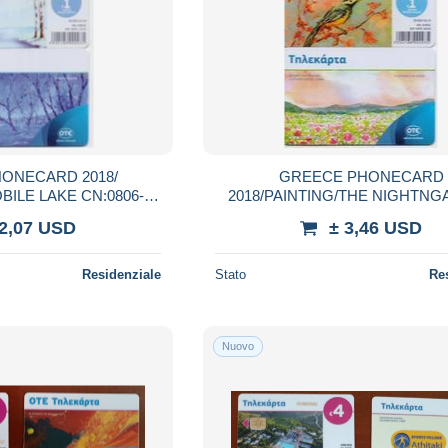
ONECARD 2018/
GREECE PHONECARD
BILE LAKE CN:0806-
2018/PAINTING/THE NIGHTNGALE OF
0pcs-1/18-USED
THE SPRING-M0180-50000pcs-5
 2,07 USD
± 3,46 USD
Residenziale
Stato
Re
Nuovo