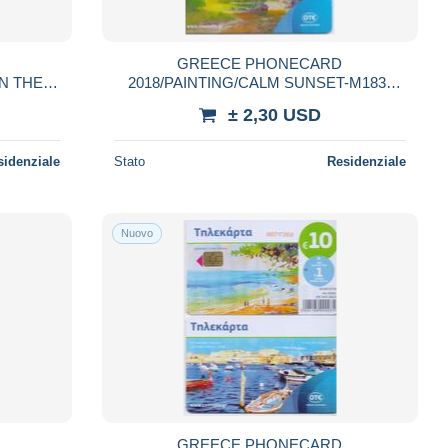
GREECE PHONECARD
IN THE
2018/PAINTING/CALM SUNSET-M183-
8-USED
60000pcs-9/18-USED
± 2,30 USD
sidenziale
Stato
Residenziale
Nuovo
GREECE PHONECARD