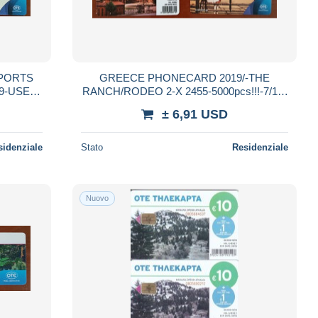
PORTS
GREECE PHONECARD 2019/-THE
19-USED-
RANCH/RODEO 2-X 2455-5000pcs!!!-7/19-
USED
± 6,91 USD
sidenziale
Stato
Residenziale
Nuovo