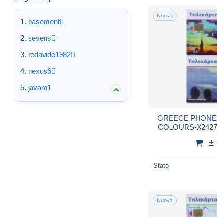
Nuovo
basement
sevens
redavide1982
nexus6
javaro1
GREECE PHONEC
COLOURS-X2427-
±
Stato
Nuovo