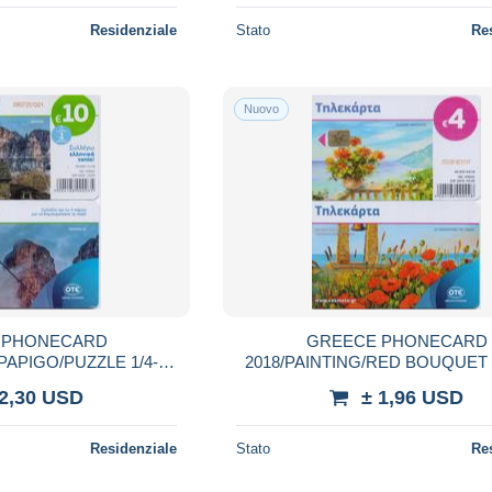
Residenziale
Stato
Re
Nuovo
 PHONECARD
GREECE PHONECARD
PAPIGO/PUZZLE 1/4-
2018/PAINTING/RED BOUQUET 
pcs-11/18-USED
46000pcs 4/18-USED
 2,30 USD
± 1,96 USD
Residenziale
Stato
Re