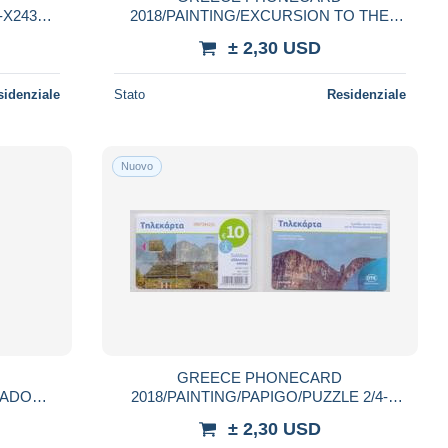
-X2434-
2018/PAINTING/EXCURSION TO THE
BEACH-M0182-30000pcs-7/18-USED
± 2,30 USD
sidenziale
Stato
Residenziale
Nuovo
GREECE PHONECARD
EADOW -
2018/PAINTING/PAPIGO/PUZZLE 2/4-
D
M185-30000pcs-12/18-USED
± 2,30 USD