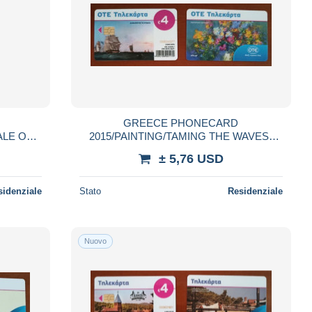
GREECE PHONECARD
2015/PAINTING/TAMING THE WAVES-
/18-USED
X2389- 2500pcs-7/15-USED
± 5,76 USD
sidenziale
Stato
Residenziale
Nuovo