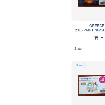
GREECE
2015/PAINTING/SU
8/
±
Stato
Nuovo