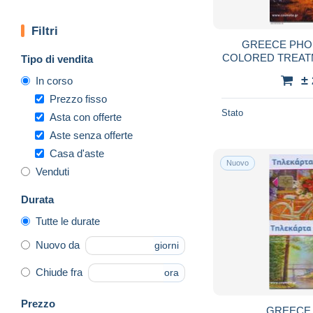
Filtri
GREECE PHO
COLORED TREATM
Tipo di vendita
5/
±
In corso
Prezzo fisso
Stato
Asta con offerte
Aste senza offerte
Casa d'aste
Nuovo
Venduti
Durata
Tutte le durate
Nuovo da
giorni
Chiude fra
ora
Prezzo
GREECE