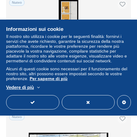
Nuovo
Informazioni sui cookie
Il nostro sito utilizza i cookie per le seguenti finalità: fornirvi i
servizi che avete richiesto, garantire la sicurezza della nostra
piattaforma, ricordare le vostre preferenze per rendere più
piacevole la vostra navigazione, compilare statistiche per
adattare il nostro sito alle vostre esigenze, visualizzare video e
permettervi di condividere contenuti sui social network.
Saint-Pierre-et-Miquelon neuf n°758 coin daté 2 01 10 01 4
Alcuni di questi cookie sono necessari per il funzionamento del
Timbres Marianne du 14 Juillet classeur 1-73
nostro sito, altri possono essere impostati secondo le vostre
preferenze.
Per saperne di più
± 1,15 USD
Vedere di più
Stato
Residenziale
Nuovo