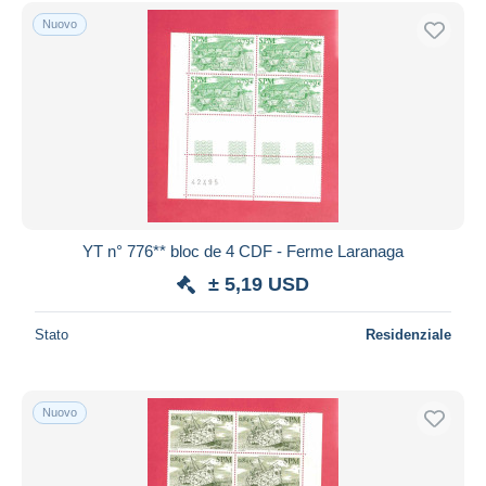
Spedizione gratuita
Nuovo
Metodi di pagamento
PayPal
Bonifico bancario
Visa
Mastercard
Bancontact
iDeal
YT n° 776** bloc de 4 CDF - Ferme Laranaga
Maestro
± 5,19 USD
Deselezionare tutto
Stato
Residenziale
Residenza del venditore
Tutto il mondo
Nuovo