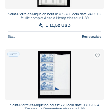
Saint-Pierre-et-Miquelon neuf n°785-786 coin daté 24 09 02
feuille complet Anse à Henry classeur 1-89
± 11,52 USD
Stato
Residenziale
Nuovo
Saint-Pierre-et-Miquelon neuf n°779 coin daté 03 05 02 4
Timbres Le Ramendeur classeur 1-88