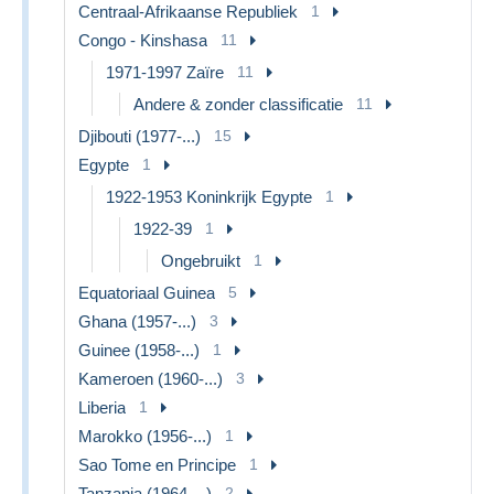
Centraal-Afrikaanse Republiek
1
Congo - Kinshasa
11
1971-1997 Zaïre
11
Andere & zonder classificatie
11
Djibouti (1977-...)
15
Egypte
1
1922-1953 Koninkrijk Egypte
1
1922-39
1
Ongebruikt
1
Equatoriaal Guinea
5
Ghana (1957-...)
3
Guinee (1958-...)
1
Kameroen (1960-...)
3
Liberia
1
Marokko (1956-...)
1
Sao Tome en Principe
1
Tanzania (1964-...)
2