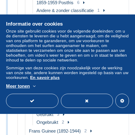
1859-1959 Postfris
6
Andere & zonder classificatie
1
Voorafgestempeld
2
Informatie over cookies
1989-2008
1
Onze site gebruikt cookies voor de volgende doeleinden: om u
Andere & zonder classificatie
1
de diensten te leveren die u hebt aangevraagd, om de veiligheid
van ons platform te garanderen, om uw voorkeuren te
Frankrijk (oude kolonies en protectoraten)
95
onthouden om het surfen aangenamer te maken, om
statistieken te verzamelen om onze site aan te passen aan uw
Algemene Uitgaven:
1
behoeften, om video's weer te geven en om u in staat te stellen
inhoud te delen op sociale netwerken.
Napoleon III
1
Sommige van deze cookies zijn noodzakelijk voor de werking
A.O.F. (1934-1959)
1
van onze site, andere kunnen worden ingesteld op basis van uw
voorkeuren.
En savoir plus
Ongebruikt
1
Meer tonen
Annam en Tonkin (1892)
1
Ongebruikt
1
Diégo-suarez (1890-1898)
5
Gebruikt
3
Ongebruikt
2
Frans Guinee (1892-1944)
2