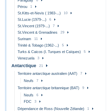
Paraguay
6
Pérou
1
St.Kitts-et-Nevis ( 1983-...)
10
St.Lucie (1979-...)
6
St.Vincent (1979-...)
7
St.Vincent & Grenadines
29
Surinam
11
Trinité & Tobago (1962-...)
5
Turks & Caicos (I. Turques et Caïques)
5
Venezuela
3
Antarctique
21
Territoire antarctique australien (AAT)
7
Neufs
7
Territoire antarctique britannique (BAT)
9
Neufs
6
FDC
3
Dépendance de Ross (Nouvelle Zélande)
1