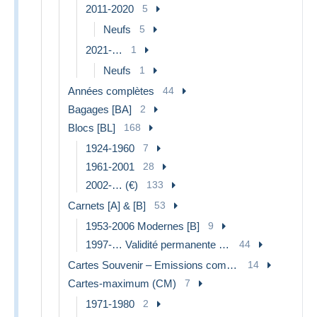
2011-2020
5
Neufs
5
2021-…
1
Neufs
1
Années complètes
44
Bagages [BA]
2
Blocs [BL]
168
1924-1960
7
1961-2001
28
2002-… (€)
133
Carnets [A] & [B]
53
1953-2006 Modernes [B]
9
1997-… Validité permanente [B]
44
Cartes Souvenir – Emissions communes [HK]
14
Cartes-maximum (CM)
7
1971-1980
2