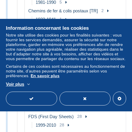
1981-1990
5
Chemins de fer & colis postaux [TR]
2
1923-1941
1
Information concernant les cookies
Neufs
1
Notre site utilise des cookies pour les finalités suivantes : vous
1942-1951
1
fournir les services demandés, assurer la sécurité sur notre
plateforme, garder en mémoire vos préférences afin de rendre
Neufs
1
votre navigation plus agréable, réaliser des statistiques dans le
Erinnophilie [E]
5
but d’adapter notre site à vos besoins, afficher des vidéos et
vous permettre de partager du contenu sur les réseaux sociaux.
FDC
107
Certains de ces cookies sont nécessaires au fonctionnement de
....-1951
1
notre site, d’autres peuvent être paramétrés selon vos
préférences.
En savoir plus
1951-1960
3
Voir plus
1961-1970
46
1971-1980
37
1981-1990
19
2011-2014
1
FDS (First Day Sheets)
28
1999-2010
28