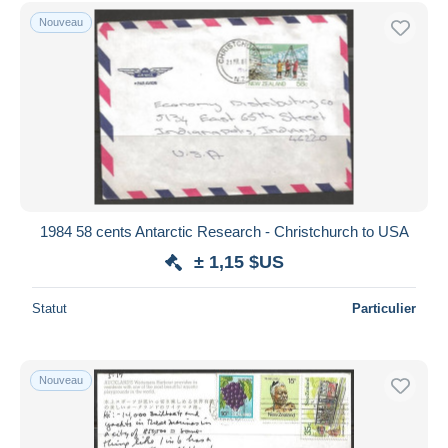
Uniquement en réduction
Nouveau
Livraison gratuite
Méthodes de paiement
PayPal
Virement bancaire
Visa
Mastercard
Bancontact
1984 58 cents Antarctic Research - Christchurch to USA
iDeal
± 1,15 $US
Maestro
Tout désélectionner
Statut
Particulier
Résidence du vendeur
Monde entier
Nouveau