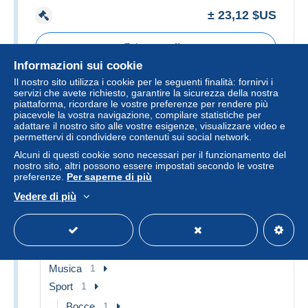
± 23,12 $US
Faire une offre
Informazioni sui cookie
Il reste
2 jours 3 heures
Il nostro sito utilizza i cookie per le seguenti finalità: fornirvi i
servizi che avete richiesto, garantire la sicurezza della nostra
piattaforma, ricordare le vostre preferenze per rendere più
piacevole la vostra navigazione, compilare statistiche per
adattare il nostro sito alle vostre esigenze, visualizzare video e
Pin's
permettervi di condividere contenuti sui social network.
Alcuni di questi cookie sono necessari per il funzionamento del
9 oggetti trovati
Vedi tutti gli oggetti
nostro sito, altri possono essere impostati secondo le vostre
preferenze.
Per saperne di più
Tematica
8
Vedere di più
Alimentazione
1
Associazioni
3
Banche
1
Musica
1
Sport
1
Bocce
1