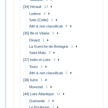
[34] Hérault
13
Lodeve
4
Sete (Cette)
1
Altri & non classificati
8
[35] Ille et Vilaine
5
Dinard
1
La Guerche-de-Bretagne
1
Saint Malo
3
[37] Indre et Loire
3
Tours
1
Altri & non classificati
2
[38] Isère
1
Morestel
1
[44] Loire Atlantique
11
Guérande
2
Le Pouliguen
2