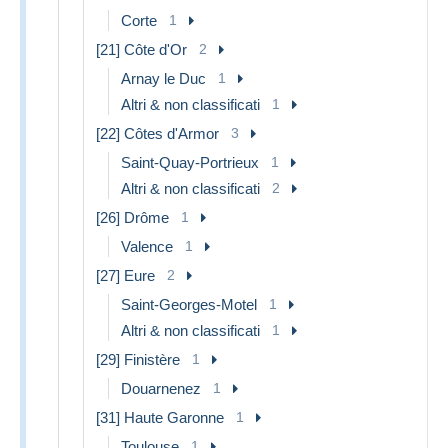
Corte
1
[21] Côte d'Or
2
Arnay le Duc
1
Altri & non classificati
1
[22] Côtes d'Armor
3
Saint-Quay-Portrieux
1
Altri & non classificati
2
[26] Drôme
1
Valence
1
[27] Eure
2
Saint-Georges-Motel
1
Altri & non classificati
1
[29] Finistère
1
Douarnenez
1
[31] Haute Garonne
1
Toulouse
1