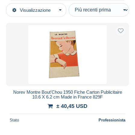
Tipo di vendita
Visualizzazione
Categorie principali
In corso
Modellismo e costruzione di modelli
Prezzo fisso
Modelli statici
Asta con offerte
Automobili
Aste senza offerte
Casa d'aste
Cataloghi
Venduti
Durata
Tutte le durate
Nuovo da
giorni
Norev Montre Bout'Chou 1950 Fiche Carton Publicitaire
10.6 X 6.2 cm Made in France 829F
Chiude fra
ora
± 40,45 USD
Prezzo
Stato
Professionista
Dalle
a
USD
USD
Solo sconto