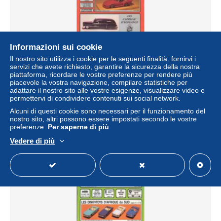
Informazioni sui cookie
Il nostro sito utilizza i cookie per le seguenti finalità: fornirvi i
servizi che avete richiesto, garantire la sicurezza della nostra
piattaforma, ricordare le vostre preferenze per rendere più
ARGUS de la MINIATURE n° 102 - Excellent état
piacevole la vostra navigazione, compilare statistiche per
± 4,05 USD
adattare il nostro sito alle vostre esigenze, visualizzare video e
permettervi di condividere contenuti sui social network.
Alcuni di questi cookie sono necessari per il funzionamento del
Stato
Residenziale
nostro sito, altri possono essere impostati secondo le vostre
preferenze.
Per saperne di più
Vedere di più