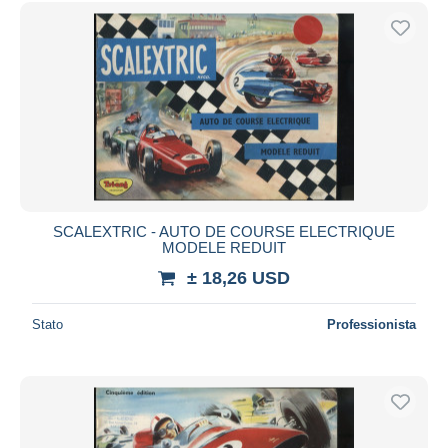
Spedizione gratuita
Metodi di pagamento
PayPal
Bonifico bancario
Visa
Mastercard
Bancontact
iDeal
SCALEXTRIC - AUTO DE COURSE ELECTRIQUE
MODELE REDUIT
Maestro
± 18,26 USD
Deselezionare tutto
Residenza del venditore
Stato
Professionista
Tutto il mondo