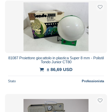
Spedizione gratuita
Metodi di pagamento
PayPal
Bonifico bancario
Visa
Mastercard
Bancontact
iDeal
81087 Proiettore giocattolo in plastica Super 8 mm - Polistil
Tondo Junior CT80
Maestro
± 86,69 USD
Deselezionare tutto
Residenza del venditore
Stato
Professionista
Tutto il mondo