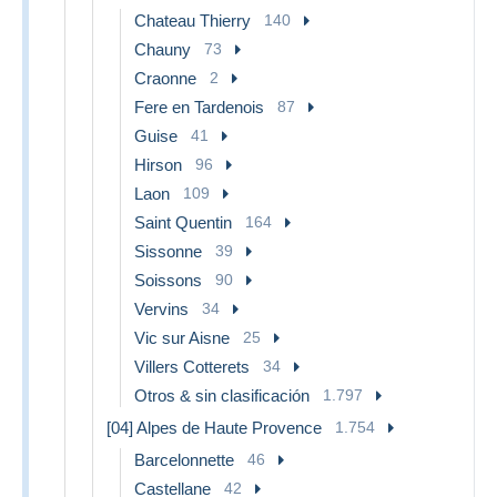
Chateau Thierry
140
Chauny
73
Craonne
2
Fere en Tardenois
87
Guise
41
Hirson
96
Laon
109
Saint Quentin
164
Sissonne
39
Soissons
90
Vervins
34
Vic sur Aisne
25
Villers Cotterets
34
Otros & sin clasificación
1.797
[04] Alpes de Haute Provence
1.754
Barcelonnette
46
Castellane
42