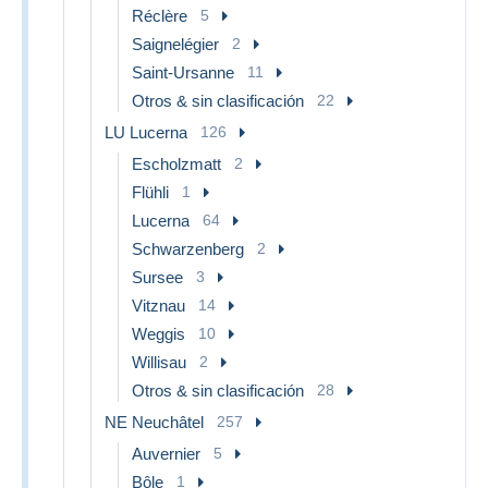
Réclère
5
Saignelégier
2
Saint-Ursanne
11
Otros & sin clasificación
22
LU Lucerna
126
Escholzmatt
2
Flühli
1
Lucerna
64
Schwarzenberg
2
Sursee
3
Vitznau
14
Weggis
10
Willisau
2
Otros & sin clasificación
28
NE Neuchâtel
257
Auvernier
5
Bôle
1