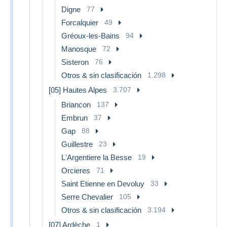
Digne
77
Forcalquier
49
Gréoux-les-Bains
94
Manosque
72
Sisteron
76
Otros & sin clasificación
1.298
[05] Hautes Alpes
3.707
Briancon
137
Embrun
37
Gap
88
Guillestre
23
L'Argentiere la Besse
19
Orcieres
71
Saint Etienne en Devoluy
33
Serre Chevalier
105
Otros & sin clasificación
3.194
[07] Ardèche
1