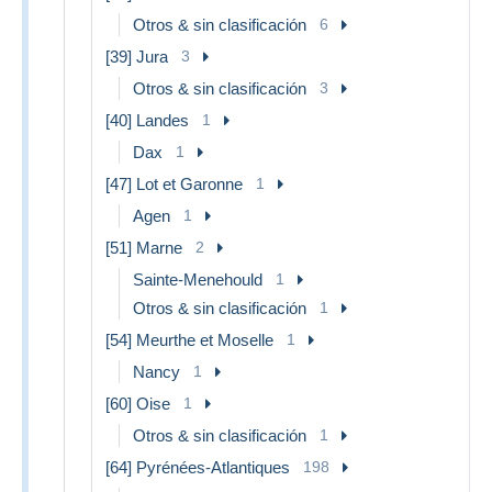
Otros & sin clasificación
6
[39] Jura
3
Otros & sin clasificación
3
[40] Landes
1
Dax
1
[47] Lot et Garonne
1
Agen
1
[51] Marne
2
Sainte-Menehould
1
Otros & sin clasificación
1
[54] Meurthe et Moselle
1
Nancy
1
[60] Oise
1
Otros & sin clasificación
1
[64] Pyrénées-Atlantiques
198