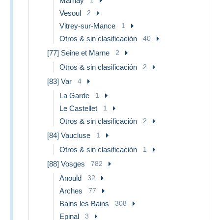
Marnay
Vesoul
2
Vitrey-sur-Mance
1
Otros & sin clasificación
40
[77] Seine et Marne
2
Otros & sin clasificación
2
[83] Var
4
La Garde
1
Le Castellet
1
Otros & sin clasificación
2
[84] Vaucluse
1
Otros & sin clasificación
1
[88] Vosges
782
Anould
32
Arches
77
Bains les Bains
308
Epinal
3