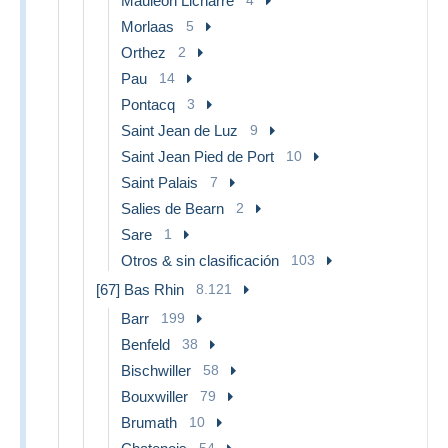
Mauleon Licharre
Morlaas
5
Orthez
2
Pau
14
Pontacq
3
Saint Jean de Luz
9
Saint Jean Pied de Port
10
Saint Palais
7
Salies de Bearn
2
Sare
1
Otros & sin clasificación
103
[67] Bas Rhin
8.121
Barr
199
Benfeld
38
Bischwiller
58
Bouxwiller
79
Brumath
10
54