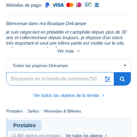
Métodos de pago:
Bienvenue dans ma Boutique Delcampe
je suis négociant en philatélie et cartophilie depuis plus de 30
ans et collectionneur depuis toujours, je dispose d'un stock
très important et seul une infime partie est visible sur le site,
indiquer moi vos recherches
Ver más
les prix sont étudiés au plus juste et les frais de plateforme
sont toujours déduit avant la mise en vente, et après une
Todas las páginas Delcampe
première mise en vente aux enchères les lots passent en prix
fixe et après 14 jours j'accepte d'étudier les remises jusqu'a
10% et après 90 jours jusqu'a 30%
pour un règlement avec mangopay les frais de port et
d'emballage sont très raisonnable, cependant pour les
Ver todos los objetos de la tienda
règlements avec paypal le suivi est obligatoire
je suis vendeur en permanence en lot par département,
Postales
Sellos
Monedas & Billetes
ville….
Postales
22.900 objetos encontrados
Ver todos los objetos