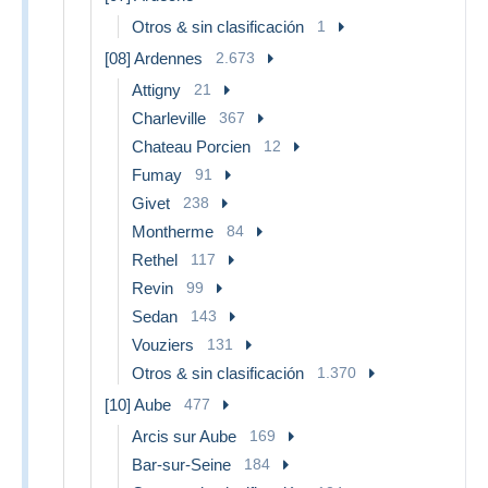
Otros & sin clasificación
1
[08] Ardennes
2.673
Attigny
21
Charleville
367
Chateau Porcien
12
Fumay
91
Givet
238
Montherme
84
Rethel
117
Revin
99
Sedan
143
Vouziers
131
Otros & sin clasificación
1.370
[10] Aube
477
Arcis sur Aube
169
Bar-sur-Seine
184