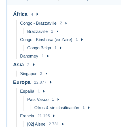
África
4
Congo - Brazzaville
2
Brazzaville
2
Congo - Kinshasa (ex Zaire)
1
Congo Belga
1
Dahomey
1
Asia
2
Singapur
2
Europa
22.877
España
1
País Vasco
1
Otros & sin clasificación
1
Francia
21.195
[02] Aisne
2.731