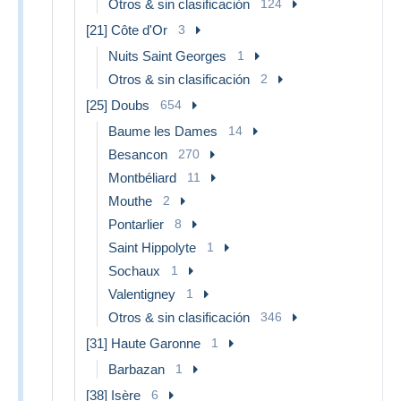
Otros & sin clasificación
124
[21] Côte d'Or
3
Nuits Saint Georges
1
Otros & sin clasificación
2
[25] Doubs
654
Baume les Dames
14
Besancon
270
Montbéliard
11
Mouthe
2
Pontarlier
8
Saint Hippolyte
1
Sochaux
1
Valentigney
1
Otros & sin clasificación
346
[31] Haute Garonne
1
Barbazan
1
[38] Isère
6