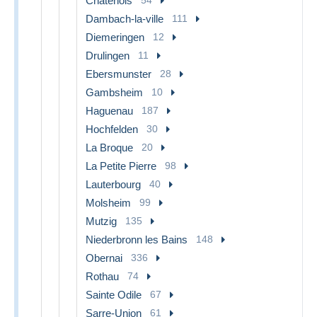
Chatenois
Dambach-la-ville
111
Diemeringen
12
Drulingen
11
Ebersmunster
28
Gambsheim
10
Haguenau
187
Hochfelden
30
La Broque
20
La Petite Pierre
98
Lauterbourg
40
Molsheim
99
Mutzig
135
Niederbronn les Bains
148
Obernai
336
Rothau
74
Sainte Odile
67
Sarre-Union
61