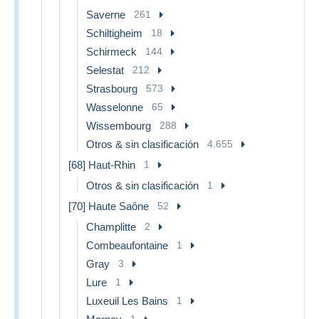
Saverne
261
Schiltigheim
18
Schirmeck
144
Selestat
212
Strasbourg
573
Wasselonne
65
Wissembourg
288
Otros & sin clasificación
4.655
[68] Haut-Rhin
1
Otros & sin clasificación
1
[70] Haute Saône
52
Champlitte
2
Combeaufontaine
1
Gray
3
Lure
1
Luxeuil Les Bains
1
1