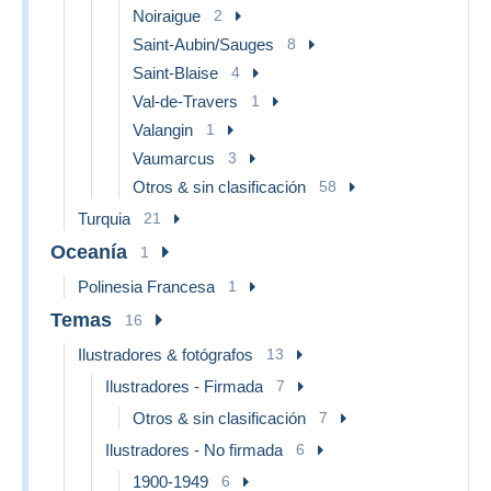
Noiraigue
2
Saint-Aubin/Sauges
8
Saint-Blaise
4
Val-de-Travers
1
Valangin
1
Vaumarcus
3
Otros & sin clasificación
58
Turquia
21
Oceanía
1
Polinesia Francesa
1
Temas
16
Ilustradores & fotógrafos
13
Ilustradores - Firmada
7
Otros & sin clasificación
7
Ilustradores - No firmada
6
1900-1949
6