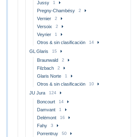
Jussy
1
Pregny-Chambésy
2
Vernier
2
Versoix
2
Veyrier
1
Otros & sin clasificación
14
GL Glaris
15
Braunwald
2
Filzbach
2
Glaris Norte
1
Otros & sin clasificación
10
JU Jura
124
Boncourt
14
Damvant
1
Delémont
16
Fahy
3
Porrentruy
50