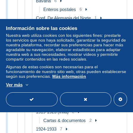
Bavaria
6
Enteros postales
6
Conf. De Alemania del Norte
1
Cartas & documentos
1
Información sobre las cookies
Wurtemberg
4
Nuestra web utiliza cookies con los siguientes fines: prestarle
los servicios que nos haya solicitado, garantizar la seguridad de
Enteros postales
4
nuestra plataforma, recordar sus preferencias para hacer más
agradable su navegación, elaborar estadísticas para adaptar
Imperio 1872-1918
842
nuestra web a sus necesidades, mostrar vídeos y permitirle
compartir contenidos en las redes sociales.
1875-1918
7
Algunas de estas cookies son necesarias para el
Cartas & documentos
7
funcionamiento de nuestro sitio web, otras pueden establecerse
según sus preferencias.
Más información
Correos privados & Locales
822
Ver más
Enteros postales
13
Tarjetas
13
República de Weimar 1919-1933
10
1919-1923 (Infla)
2
Cartas & documentos
2
1924-1933
7