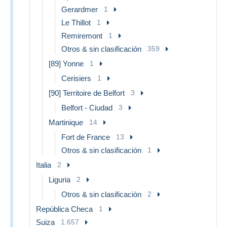
Gerardmer
1
Le Thillot
1
Remiremont
1
Otros & sin clasificación
359
[89] Yonne
1
Cerisiers
1
[90] Territoire de Belfort
3
Belfort - Ciudad
3
Martinique
14
Fort de France
13
Otros & sin clasificación
1
Italia
2
Liguria
2
Otros & sin clasificación
2
República Checa
1
Suiza
1.657