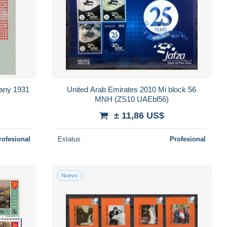
many 1931
United Arab Emirates 2010 Mi block 56
MNH (ZS10 UAEbl56)
± 11,86 US$
rofesional
Estatus
Profesional
Nuevo