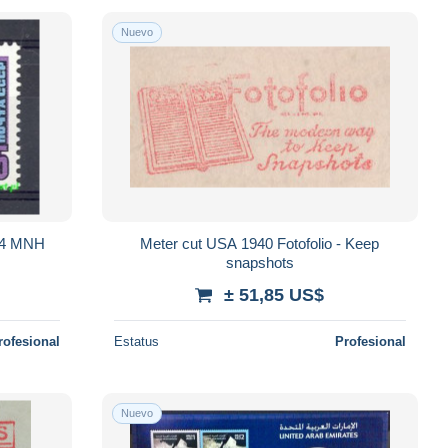
Nuevo
954 MNH
Meter cut USA 1940 Fotofolio - Keep
snapshots
± 51,85 US$
rofesional
Estatus
Profesional
Nuevo