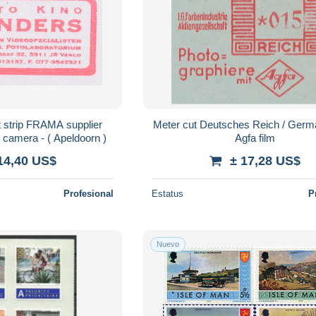
t strip FRAMA supplier
Meter cut Deutsches Reich / Ger
 camera - ( Apeldoorn )
Agfa film
14,40 US$
± 17,28 US$
Profesional
Estatus
P
Nuevo