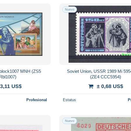
Nuevo
 block1007 MNH (ZS5
Soviet Union, USSR 1989 Mi 5
bl1007)
(ZE4 CCC5954)
 3,11 US$
± 0,68 US$
Profesional
Estatus
P
Nuevo