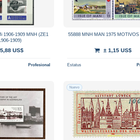
 Mi 1906-1909 MNH (ZE1
55888 MNH MAN 1975 MOTIVOS
906-1909)
 5,88 US$
± 1,15 US$
Profesional
Estatus
P
Nuevo