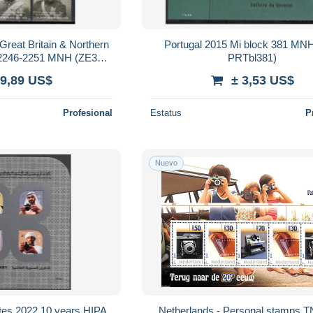
Great Britain & Northern
Portugal 2015 Mi block 381 MN
i 2246-2251 MNH (ZE3
PRTbl381)
246-2251)
 9,89 US$
± 3,53 US$
Profesional
Estatus
P
Nuevo
tes 2022 10 years HIPA
Netherlands - Personal stamps 