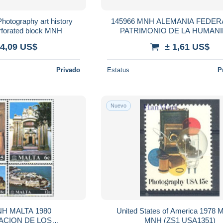
hotography art history
145966 MNH ALEMANIA FEDERA
rforated block MNH
PATRIMONIO DE LA HUMANI
UNESCO
 4,09 US$
± 1,61 US$
Privado
Estatus
P
Nuevo
NH MALTA 1980
United States of America 1978 M
ACION DE LOS
MNH (ZS1 USA1351)