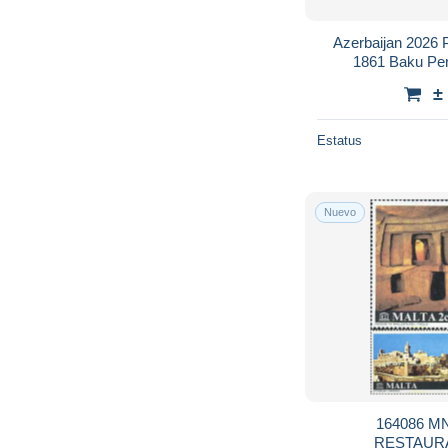
Azerbaijan 2026 P
1861 Baku Pe
±
Estatus
Nuevo
164086 M
RESTAUR