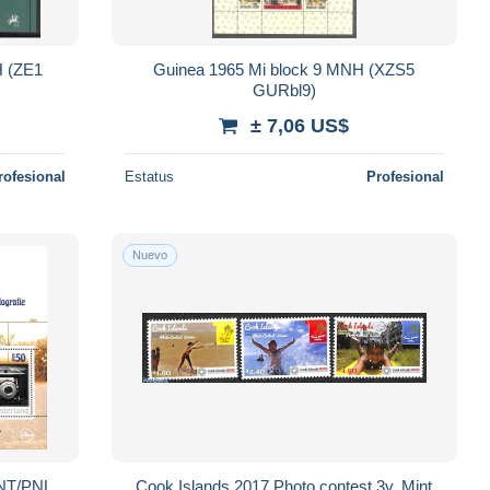
H (ZE1
Guinea 1965 Mi block 9 MNH (XZS5
GURbl9)
± 7,06 US$
rofesional
Estatus
Profesional
Nuevo
TNT/PNL
Cook Islands 2017 Photo contest 3v, Mint