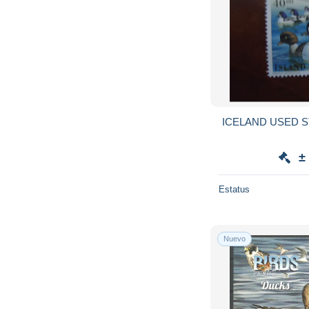
±
Estatus
Nuevo