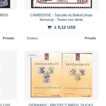
BIRDS
CAMBODGE - Sarcelle du Baïkal (Anas
formosa) - Toutes ses dents
± 0,12 US$
Privado
Estatus
Privado
Nuevo
16-1325
GERMANY - PROTECT BIRDS, DUCKS,