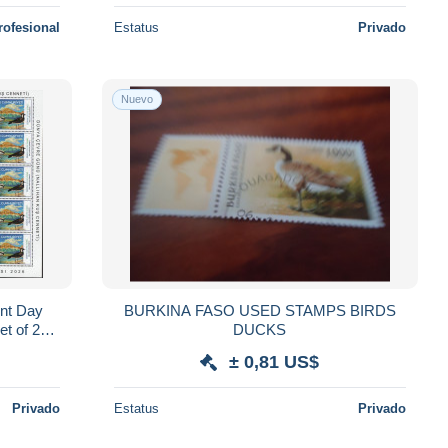
rofesional
Estatus
Privado
Nuevo
ent Day
BURKINA FASO USED STAMPS BIRDS
et of 25
DUCKS
± 0,81 US$
Privado
Estatus
Privado