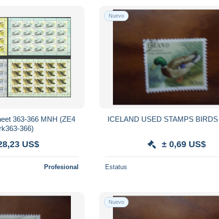
Nuevo
sheet 363-366 MNH (ZE4
ICELAND USED S
k363-366)
28,23 US$
± 0,69 US$
Profesional
Estatus
Nuevo