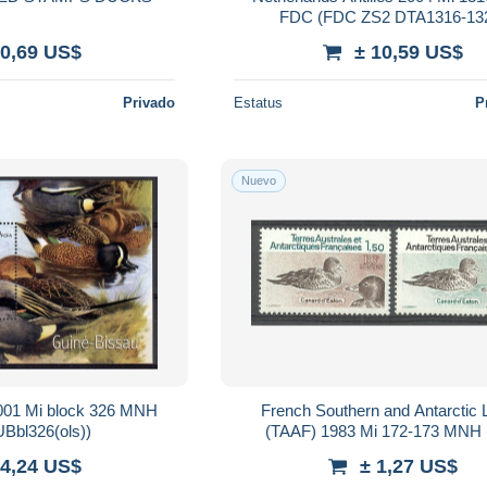
FDC (FDC ZS2 DTA1316-13
 0,69 US$
± 10,59 US$
Privado
Estatus
P
Nuevo
001 Mi block 326 MNH
French Southern and Antarctic
Bbl326(ols))
(TAAF) 1983 Mi 172-173 MNH
FAT172-173)
 4,24 US$
± 1,27 US$