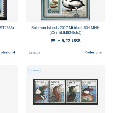
AST2336)
Solomon Islands 2017 Mi block 604 MNH
(ZS7 SLIbl604(ols))
± 5,22 US$
rofesional
Estatus
Profesional
Nuevo