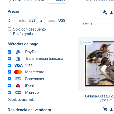
horas
Precio
±
De
a
US$
US$
Estatus
Sólo con descuento
Envío gratis
Nuevo
Métodos de pago
PayPal
Transferencia bancaria
Visa
Mastercard
Bancontact
iDeal
Maestro
Guinea-Bissau 2
Deseleccionar todo
(ZS5 GU
±
Residencia del vendedor