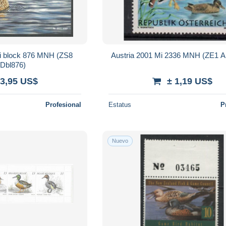
i block 876 MNH (ZS8
Austria 2001 Mi 2336 MNH (ZE1 
Dbl876)
 3,95 US$
± 1,19 US$
Profesional
Estatus
P
Nuevo