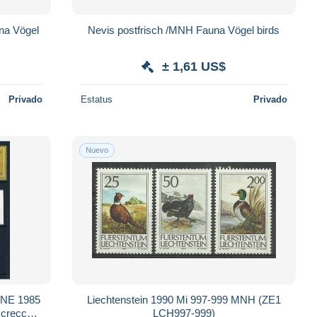
na Vögel
Nevis postfrisch /MNH Fauna Vögel birds
± 1,61 US$
Privado
Estatus
Privado
Nuevo
GNE 1985
Liechtenstein 1990 Mi 997-999 MNH (ZE1
 crecca -
LCH997-999)