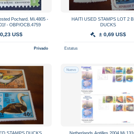
ested Pochard. Mi.4805 -
HAITI USED STAMPS LOT 2 
701f - OBP/OCB.4759
DUCKS
 0,23 US$
± 0,69 US$
Privado
Estatus
Nuevo
MONGOLIA USED STAMPS DUCKS
Netherlands Antilles 2004 Mi 13