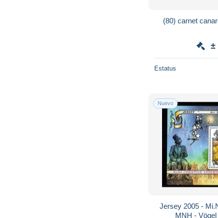
±
Estatus
Nuevo
Jersey 2005 - Mi.N
MNH - Vögel 