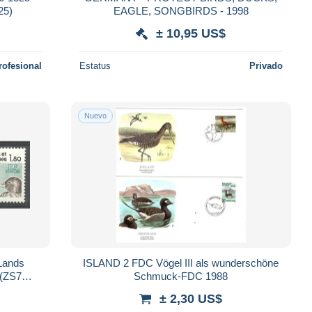
25)
EAGLE, SONGBIRDS - 1998
± 10,95 US$
rofesional
Estatus
Privado
Nuevo
 Lands
ISLAND 2 FDC Vögel III als wunderschöne
 (ZS7
Schmuck-FDC 1988
± 2,30 US$