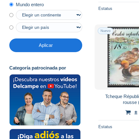
Mundo entero
Estatus
Nuevo
Aplicar
Categoría patrocinada por
Tcheque Républi
rousse (
±
Estatus