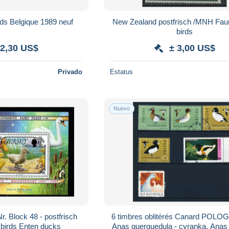
(80) carnet canards Belgique 1989 neuf
New Zealand postfrisch /MNH Fau
birds
 2,30 US$
± 3,00 US$
Privado
Estatus
Nuevo
r. Block 48 - postfrisch
6 timbres oblitérés Canard POLO
birds Enten ducks
Anas querquedula - cyranka, Anas