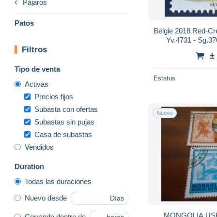
Pájaros
Patos
Belgie 2018 Red-Cr
Yv.4731 - Sg.3
Filtros
±
Tipo de venta
Estatus
Activas
Precios fijos
Subasta con ofertas
Nuevo
Subastas sin pujas
Casa de subastas
Vendidos
Duration
Todas las duraciones
Nuevo desde
Días
Cerrando dentro de