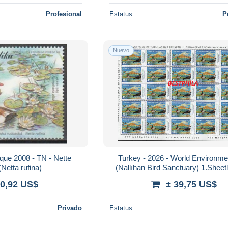
Profesional
Estatus
P
Nuevo
que 2008 - TN - Nette
Turkey - 2026 - World Environm
Netta rufina)
(Nallıhan Bird Sanctuary) 1.Sheetl
set ** MNH
 0,92 US$
± 39,75 US$
Privado
Estatus