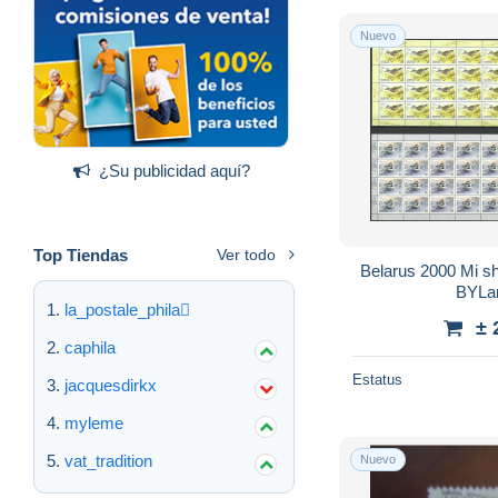
Nuevo
¿Su publicidad aquí?
Top Tiendas
Ver todo
Belarus 2000 Mi 
BYLar
la_postale_phila
± 
caphila
Estatus
jacquesdirkx
myleme
vat_tradition
Nuevo