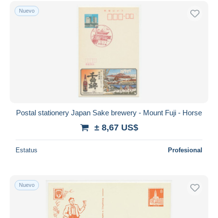
Sólo con descuento
Nuevo
Envío gratis
Métodos de pago
PayPal
Transferencia bancaria
Visa
Mastercard
Bancontact
iDeal
Postal stationery Japan Sake brewery - Mount Fuji - Horse
Maestro
± 8,67 US$
Deseleccionar todo
Estatus
Profesional
Residencia del vendedor
Mundo entero
Nuevo