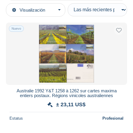
Tipo de venta
Visualización
Categorías principales
Activas
Sellos
Precios fijos
Temas
Nuevo
Subasta con ofertas
Bebidas
Subastas sin pujas
Casa de subastas
Vinos y Alcoholes
Vendidos
Duration
Todas las duraciones
Nuevo desde
Días
Australie 1992 Y&T 1258 à 1262 sur cartes maxima
entiers postaux. Régions vinicoles australiennes
Cerrando dentro
horas
de
± 23,11 US$
Precio
Estatus
Profesional
De
a
US$
US$