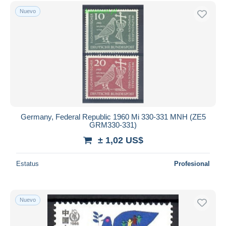
Sólo con descuento
Nuevo
Envío gratis
Métodos de pago
PayPal
Transferencia bancaria
Visa
Mastercard
Bancontact
iDeal
Germany, Federal Republic 1960 Mi 330-331 MNH (ZE5
GRM330-331)
Maestro
± 1,02 US$
Deseleccionar todo
Estatus
Profesional
Residencia del vendedor
Mundo entero
Nuevo