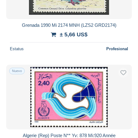
Grenada 1990 Mi 2174 MNH (LZS2 GRD2174)
± 5,66 US$
Estatus
Profesional
Nuevo
Algerie (Rep) Poste N** Yv: 878 Mi:920 Année