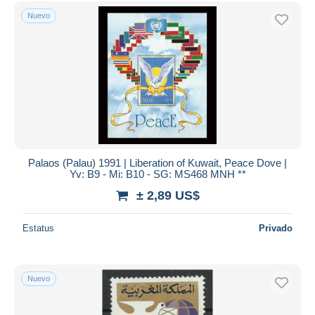
Sólo con descuento
Nuevo
Envío gratis
Métodos de pago
PayPal
Transferencia bancaria
Visa
Mastercard
Bancontact
iDeal
Palaos (Palau) 1991 | Liberation of Kuwait, Peace Dove |
Yv: B9 - Mi: B10 - SG: MS468 MNH **
Maestro
± 2,89 US$
Deseleccionar todo
Estatus
Privado
Residencia del vendedor
Mundo entero
Nuevo