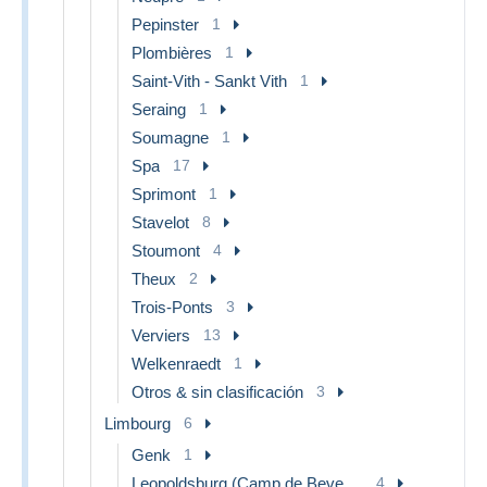
Pepinster
1
Plombières
1
Saint-Vith - Sankt Vith
1
Seraing
1
Soumagne
1
Spa
17
Sprimont
1
Stavelot
8
Stoumont
4
Theux
2
Trois-Ponts
3
Verviers
13
Welkenraedt
1
Otros & sin clasificación
3
Limbourg
6
Genk
1
Leopoldsburg (Camp de Beverloo)
4