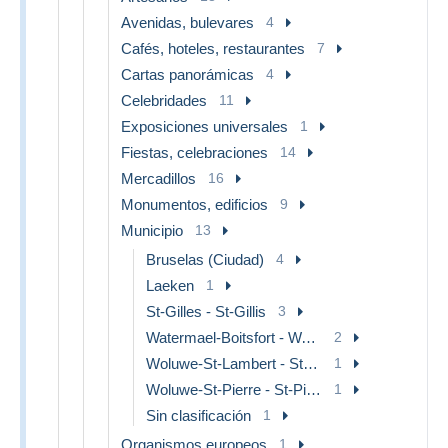
Avenidas, bulevares
4
Cafés, hoteles, restaurantes
7
Cartas panorámicas
4
Celebridades
11
Exposiciones universales
1
Fiestas, celebraciones
14
Mercadillos
16
Monumentos, edificios
9
Municipio
13
Bruselas (Ciudad)
4
Laeken
1
St-Gilles - St-Gillis
3
Watermael-Boitsfort - Watermaal-Bosvoorde
2
Woluwe-St-Lambert - St-Lambrechts-Woluwe
1
Woluwe-St-Pierre - St-Pieters-Woluwe
1
Sin clasificación
1
Organismos europeos
1