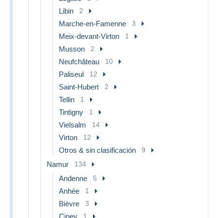
Libin
2
Marche-en-Famenne
3
Meix-devant-Virton
1
Musson
2
Neufchâteau
10
Paliseul
12
Saint-Hubert
2
Tellin
1
Tintigny
1
Vielsalm
14
Virton
12
Otros & sin clasificación
9
Namur
134
Andenne
5
Anhée
1
Bièvre
3
Ciney
1