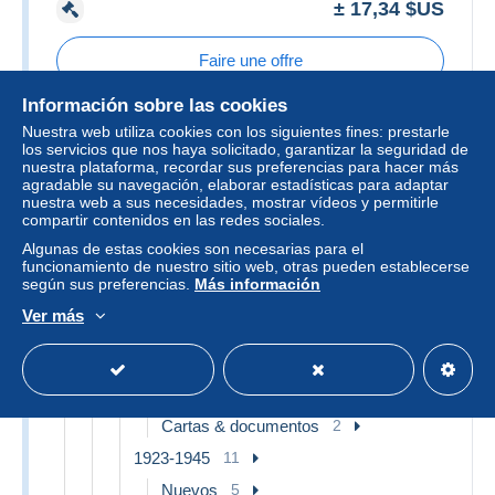
± 17,34 $US
Faire une offre
Información sobre las cookies
Il reste
4 jours 23 heures
Nuestra web utiliza cookies con los siguientes fines: prestarle
los servicios que nos haya solicitado, garantizar la seguridad de
nuestra plataforma, recordar sus preferencias para hacer más
agradable su navegación, elaborar estadísticas para adaptar
Sellos
nuestra web a sus necesidades, mostrar vídeos y permitirle
compartir contenidos en las redes sociales.
806 objetos encontrados
Ver todos los objetos
Algunas de estas cookies son necesarias para el
funcionamiento de nuestro sitio web, otras pueden establecerse
según sus preferencias.
Más información
África
15
Ver más
Congo - Kinshasa
13
1884-1960 Congo Belga
13
1894-1923
2
Cartas & documentos
2
1923-1945
11
Nuevos
5