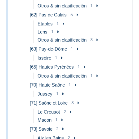
Otros & sin clasificación
1
[62] Pas de Calais
5
Etaples
1
Lens
1
Otros & sin clasificación
3
[63] Puy-de-Dôme
1
Issoire
1
[65] Hautes Pyrénées
1
Otros & sin clasificación
1
[70] Haute Saône
1
Jussey
1
[71] Saône et Loire
3
Le Creusot
2
Macon
1
[73] Savoie
2
Aix les Bains
2