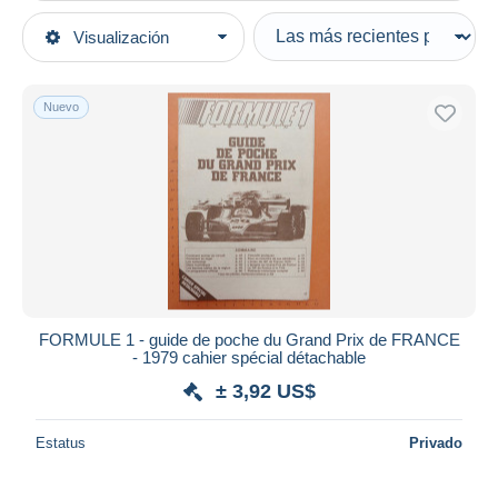
Tipo de venta
Visualización
Categorías principales
Activas
Otros temas y colecciones
Precios fijos
Deportes
Nuevo
Subasta con ofertas
Automovilismo - F1
Subastas sin pujas
Casa de subastas
Vendidos
Duration
Todas las duraciones
Nuevo desde
Días
FORMULE 1 - guide de poche du Grand Prix de FRANCE
- 1979 cahier spécial détachable
Cerrando dentro
horas
de
± 3,92 US$
Precio
Estatus
Privado
De
a
US$
US$