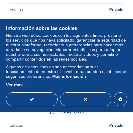
Estatus
Privado
Información sobre las cookies
Nuestra web utiliza cookies con los siguientes fines: prestarle
los servicios que nos haya solicitado, garantizar la seguridad de
nuestra plataforma, recordar sus preferencias para hacer más
agradable su navegación, elaborar estadísticas para adaptar
nuestra web a sus necesidades, mostrar vídeos y permitirle
compartir contenidos en las redes sociales.
Algunas de estas cookies son necesarias para el
funcionamiento de nuestro sitio web, otras pueden establecerse
según sus preferencias.
Más información
Ver más
AUTO FORMULE 1 PHOTO 17x12 2005
NURBURGRING ESSAIS F. ALONSO RENAULT
ESPAGNE
± 5,42 US$
Estatus
Privado