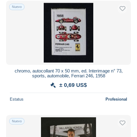
Sólo con descuento
Nuevo
Envío gratis
Métodos de pago
PayPal
Transferencia bancaria
Visa
Mastercard
Bancontact
iDeal
chromo, autocollant 70 x 50 mm, ed. Interimage n° 73,
sports, automobile, Ferrari 246, 1958
Maestro
± 0,69 US$
Deseleccionar todo
Estatus
Profesional
Residencia del vendedor
Mundo entero
Nuevo