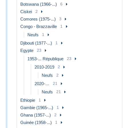
Botswana (1966-...)
6
Ciskei
2
Comores (1975-...)
3
Congo - Brazzaville
1
Neufs
1
Djibouti (1977-...)
1
Egypte
23
1953-... République
23
2010-2019
2
Neufs
2
2020-…
21
Neufs
21
Ethiopie
1
Gambie (1965-...)
1
Ghana (1957-...)
2
Guinée (1958-...)
1