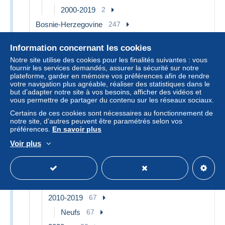
2000-2019
2
Bosnie-Herzegovine
247
Bulgarie
110
Information concernant les cookies
1960-69
4
Notre site utilise des cookies pour les finalités suivantes : vous
Neufs
4
fournir les services demandés, assurer la sécurité sur notre
plateforme, garder en mémoire vos préférences afin de rendre
1970-79
3
votre navigation plus agréable, réaliser des statistiques dans le
but d’adapter notre site à vos besoins, afficher des vidéos et
Neufs
3
vous permettre de partager du contenu sur les réseaux sociaux.
1980-89
5
Certains de ces cookies sont nécessaires au fonctionnement de
notre site, d’autres peuvent être paramétrés selon vos
Neufs
5
préférences.
En savoir plus
1990-99
1
Voir plus
Neufs
1
2000-09
10
Neufs
10
2010-2019
67
Neufs
67