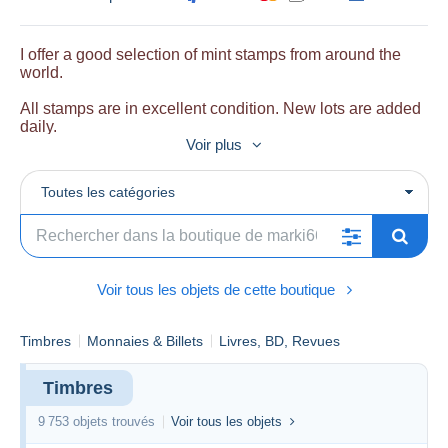
I offer a good selection of mint stamps from around the
world.
All stamps are in excellent condition. New lots are added
daily.
Voir plus
My main topics are Europa CEPT stamps, Christmas and
New Year, holidays, fauna and other topicals.
Toutes les catégories
There are quality scans and descriptions for all items.
Voir tous les objets de cette boutique
Timbres
Monnaies & Billets
Livres, BD, Revues
Timbres
9 753 objets trouvés
Voir tous les objets