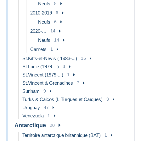
Neufs
8
2010-2019
6
Neufs
6
2020-…
14
Neufs
14
Carnets
1
St.Kitts-et-Nevis ( 1983-...)
15
St.Lucie (1979-...)
3
St.Vincent (1979-...)
1
St.Vincent & Grenadines
7
Surinam
9
Turks & Caicos (I. Turques et Caïques)
3
Uruguay
47
Venezuela
1
Antarctique
20
Territoire antarctique britannique (BAT)
1