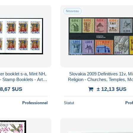
Nouveau
er booklet s-a, Mint NH,
Slovakia 2009 Definitives 11v, M
 - Stamp Booklets - Art -
Religion - Churches, Temples, M
Books
Synagogues - Art - Architect
 8,67 $US
± 12,13 $US
Professionnel
Statut
Pro