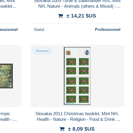
et, Mint
Slovakia 2009 Turtle & salamander m/s, Mint
ooklets -
NH, Nature - Animals (others & Mixed) -
cks
Reptiles - Turtles
± 14,21 $US
fessionnel
Statut
Professionnel
Nouveau
ympic
Slovakia 2011 Christmas booklet, Mint NH,
ealth -
Health - Nature - Religion - Food & Drink -
ic Games
Fish - Christmas - Stamp Booklets
± 8,09 $US