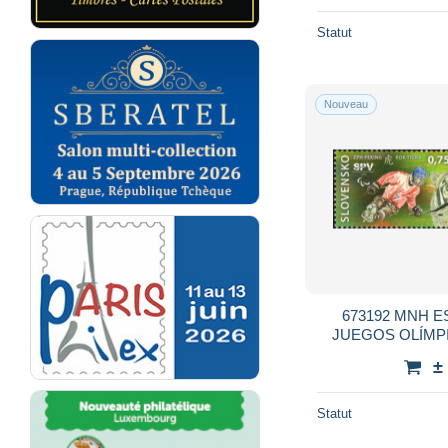
Statut
Nouveau
673192 MNH E
JUEGOS OLÍMPI
BEIJ
±
Statut