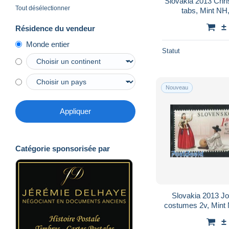
Slovakia 2013 Chri
Tout désélectionner
tabs, Mint NH,
Mushroom
±
Résidence du vendeur
Monde entier
Statut
Nouveau
Appliquer
Catégorie sponsorisée par
Slovakia 2013 Jo
costumes 2v, Mint
- Jo
±