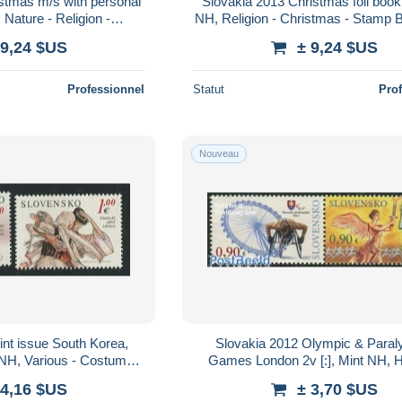
stmas m/s with personal
Slovakia 2013 Christmas foil bookl
 Nature - Religion -
NH, Religion - Christmas - Stamp B
s - Christmas
Art - Children Drawings - Clo
 9,24 $US
± 9,24 $US
Professionnel
Statut
Pro
Nouveau
int issue South Korea,
Slovakia 2012 Olympic & Paral
 NH, Various - Costumes
Games London 2v [:], Mint NH, H
int Issues
Sport - Disabled Persons - Olymp
 4,16 $US
± 3,70 $US