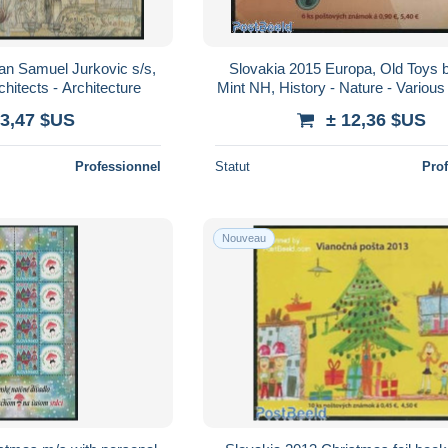
an Samuel Jurkovic s/s,
Slovakia 2015 Europa, Old Toys b
chitects - Architecture
Mint NH, History - Nature - Various
(cept) - Horses - Stamp Bookle
 3,47 $US
± 12,36 $US
Professionnel
Statut
Pro
Nouveau