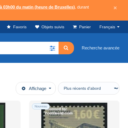
 à 03h00 du matin (heure de Bruxelles)
, durant
×
Favoris
Objets suivis
Panier
Français
Recherche avancée
Affichage
Nouveau