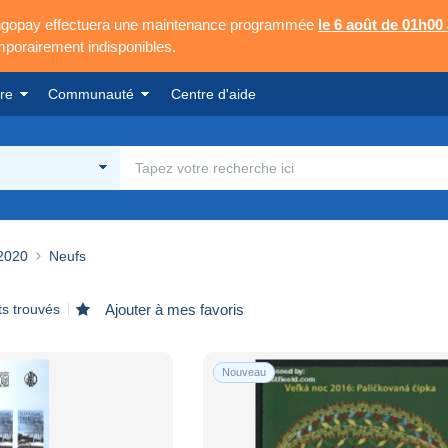
Mangopay effectuera une maintenance programmée
le 6 août de 01h00
emporairement indisponibles.
re
Communauté
Centre d'aide
2020
Neufs
ts trouvés
Ajouter à mes favoris
Nouveau