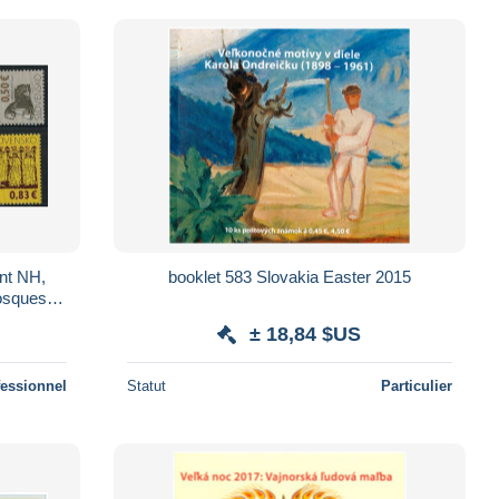
int NH,
booklet 583 Slovakia Easter 2015
osques,
ure
± 18,84 $US
fessionnel
Statut
Particulier