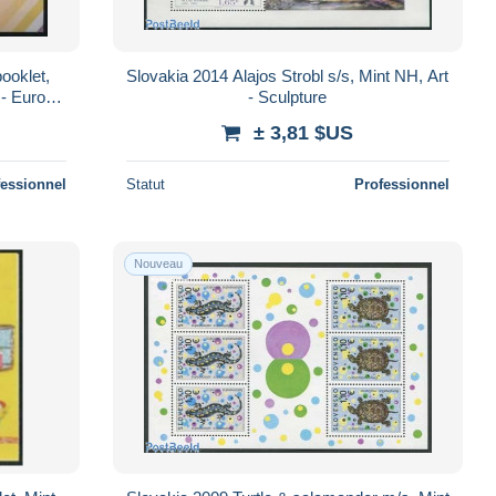
ooklet,
Slovakia 2014 Alajos Strobl s/s, Mint NH, Art
 - Europa
- Sculpture
ts ..
± 3,81 $US
fessionnel
Statut
Professionnel
Nouveau