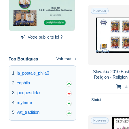
Nouveau
Votre publicité ici ?
Top Boutiques
Voir tout
Slovakia 2010 East
la_postale_phila
Religion - Religion
caphila
±
jacquesdirkx
Statut
myleme
vat_tradition
Nouveau