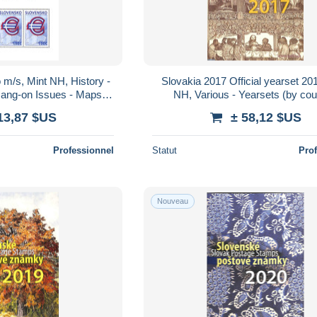
 m/s, Mint NH, History -
Slovakia 2017 Official yearset 20
Hang-on Issues - Maps -
NH, Various - Yearsets (by cou
 on Stamps
13,87 $US
± 58,12 $US
Professionnel
Statut
Pro
Nouveau