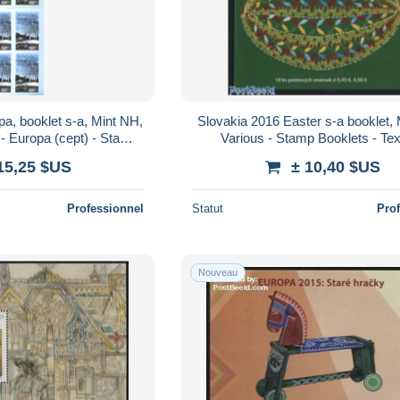
a, booklet s-a, Mint NH,
Slovakia 2016 Easter s-a booklet,
 - Europa (cept) - Stamp
Various - Stamp Booklets - Tex
tomobiles - Art -..
15,25 $US
± 10,40 $US
Professionnel
Statut
Pro
Nouveau