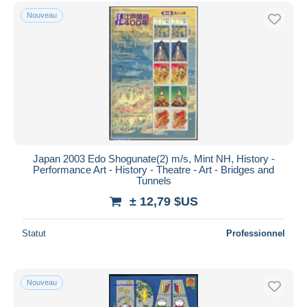
Uniquement en réduction
Nouveau
Livraison gratuite
Méthodes de paiement
PayPal
Virement bancaire
Visa
Mastercard
Bancontact
Japan 2003 Edo Shogunate(2) m/s, Mint NH, History -
iDeal
Performance Art - History - Theatre - Art - Bridges and
Tunnels
Maestro
± 12,79 $US
Tout désélectionner
Résidence du vendeur
Statut
Professionnel
Monde entier
Nouveau