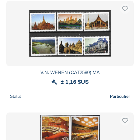
Uniquement en réduction
Livraison gratuite
Méthodes de paiement
PayPal
Virement bancaire
Visa
Mastercard
Bancontact
V.N. WENEN (CAT2580) MA
iDeal
± 1,16 $US
Maestro
Tout désélectionner
Statut
Particulier
Résidence du vendeur
Monde entier